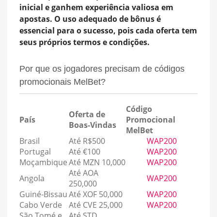
inicial e ganhem experiência valiosa em
apostas. O uso adequado de bônus é
essencial para o sucesso, pois cada oferta tem
seus próprios termos e condições.
Por que os jogadores precisam de códigos
promocionais MelBet?
Código
Oferta de
País
Promocional
Boas-Vindas
MelBet
Brasil
Até R$500
WAP200
Portugal
Até €100
WAP200
Moçambique
Até MZN 10,000
WAP200
Até AOA
Angola
WAP200
250,000
Guiné-Bissau
Até XOF 50,000
WAP200
Cabo Verde
Até CVE 25,000
WAP200
São Tomé e
Até STD