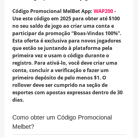
Código Promocional MelBet App:
WAP200
-
Use este código em 2025 para obter até $100
no seu saldo de jogo ao criar uma conta e
participar da promoção “Boas-Vindas 100%”.
Esta oferta é exclusiva para novos jogadores
que estão se juntando à plataforma pela
primeira vez e usam o código durante o
registro. Para ativá-lo, você deve criar uma
conta, concluir a verificação e fazer um
primeiro depósito de pelo menos $1. O
rollover deve ser cumprido na seção de
esportes com apostas expressas dentro de 30
dias.
Como obter um Código Promocional
Melbet?