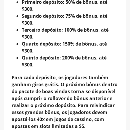
Primeiro depósito: 50% de bônus, até
$300.
Segundo depósito: 75% de bônus, até
$300.
Terceiro depósito: 100% de bônus, até
$300.
Quarto depósito: 150% de bônus, até
$300.
Quinto depósito: 200% de bônus, até
$300.
Para cada depósito, os jogadores também
ganham giros grátis. O próximo bônus dentro
do pacote de boas-vindas torna-se disponível
após cumprir o rollover do bônus anterior e
realizar o próximo depósito. Para reivindicar
esses grandes bônus, os jogadores devem
apostá-los 40x em jogos de cassino, com
apostas em slots limitadas a $5.