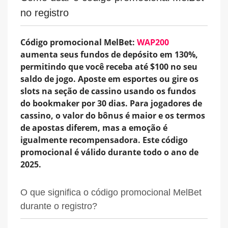
no registro
Código promocional MelBet:
WAP200
aumenta seus fundos de depósito em 130%,
permitindo que você receba até $100 no seu
saldo de jogo. Aposte em esportes ou gire os
slots na seção de cassino usando os fundos
do bookmaker por 30 dias. Para jogadores de
cassino, o valor do bônus é maior e os termos
de apostas diferem, mas a emoção é
igualmente recompensadora. Este código
promocional é válido durante todo o ano de
2025.
O que significa o código promocional MelBet
durante o registro?