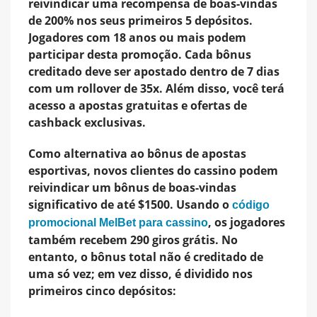
reivindicar uma recompensa de boas-vindas
de 200% nos seus primeiros 5 depósitos.
Jogadores com 18 anos ou mais podem
participar desta promoção. Cada bônus
creditado deve ser apostado dentro de 7 dias
com um rollover de 35x. Além disso, você terá
acesso a apostas gratuitas e ofertas de
cashback exclusivas.
Como alternativa ao bônus de apostas
esportivas, novos clientes do cassino podem
reivindicar um bônus de boas-vindas
significativo de até $1500. Usando o
código
, os jogadores
promocional MelBet para cassino
também recebem 290 giros grátis. No
entanto, o bônus total não é creditado de
uma só vez; em vez disso, é dividido nos
primeiros cinco depósitos: