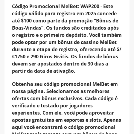
Código Promocional MelBet: WAP200 - Este
código válido para registro em 2025 concede
até $100 como parte da promoção “Bônus de
Boas-Vindas”. Os fundos são creditados após
o registro e o primeiro depósito. Você também
pode optar por um bônus de cassino MelBet
durante a etapa de registro, oferecendo até $/
€1750 e 290 Giros Grátis. Os fundos de bônus
devem ser apostados dentro de 30 dias a
partir da data de ativação.
Obtenha seu código promocional MelBet em
nossa página. Selecionamos as melhores
ofertas com bônus exclusivos. Cada código é
verificado e testado por jogadores
experientes. Com ele, você pode aproveitar
apostas gratuitas em esportes e slots. Apenas
aqui você encontrará o código promocional