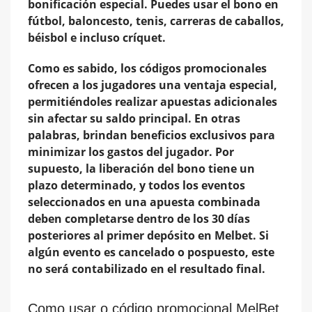
bonificación especial. Puedes usar el bono en
fútbol, baloncesto, tenis, carreras de caballos,
béisbol e incluso críquet.
Como es sabido, los códigos promocionales
ofrecen a los jugadores una ventaja especial,
permitiéndoles realizar apuestas adicionales
sin afectar su saldo principal. En otras
palabras, brindan beneficios exclusivos para
minimizar los gastos del jugador. Por
supuesto, la liberación del bono tiene un
plazo determinado, y todos los eventos
seleccionados en una apuesta combinada
deben completarse dentro de los 30 días
posteriores al primer depósito en Melbet. Si
algún evento es cancelado o pospuesto, este
no será contabilizado en el resultado final.
Como usar o código promocional MelBet