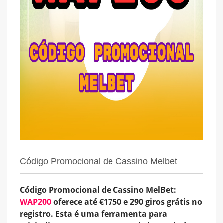
Código Promocional de Cassino Melbet
Código Promocional de Cassino MelBet:
WAP200
oferece até €1750 e 290 giros grátis no
registro. Esta é uma ferramenta para