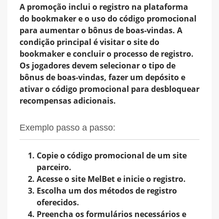
A promoção inclui o registro na plataforma
do bookmaker e o uso do código promocional
para aumentar o bônus de boas-vindas. A
condição principal é visitar o site do
bookmaker e concluir o processo de registro.
Os jogadores devem selecionar o tipo de
bônus de boas-vindas, fazer um depósito e
ativar o código promocional para desbloquear
recompensas adicionais.
Exemplo passo a passo:
Copie o código promocional de um site
parceiro.
Acesse o site MelBet e inicie o registro.
Escolha um dos métodos de registro
oferecidos.
Preencha os formulários necessários e