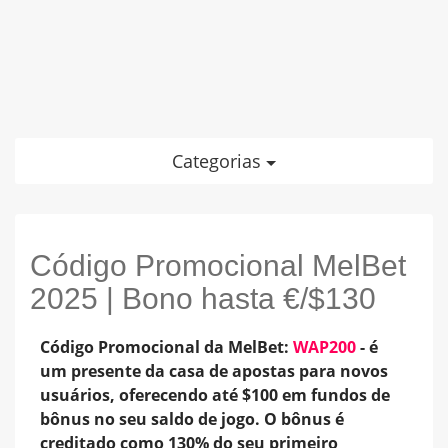
Categorias
Código Promocional MelBet
2025 | Bono hasta €/$130
Código Promocional da MelBet:
WAP200
- é
um presente da casa de apostas para novos
usuários, oferecendo até $100 em fundos de
bônus no seu saldo de jogo. O bônus é
creditado como 130% do seu primeiro