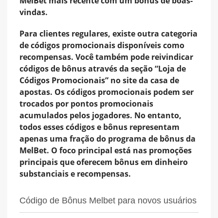
MelBet mais recente com um bônus de boas-
vindas.
Para clientes regulares, existe outra categoria
de códigos promocionais disponíveis como
recompensas. Você também pode reivindicar
códigos de bônus através da seção “Loja de
Códigos Promocionais” no site da casa de
apostas. Os códigos promocionais podem ser
trocados por pontos promocionais
acumulados pelos jogadores. No entanto,
todos esses códigos e bônus representam
apenas uma fração do programa de bônus da
MelBet. O foco principal está nas promoções
principais que oferecem bônus em dinheiro
substanciais e recompensas.
Código de Bônus Melbet para novos usuários