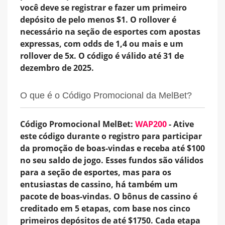
você deve se registrar e fazer um primeiro
depósito de pelo menos $1. O rollover é
necessário na seção de esportes com apostas
expressas, com odds de 1,4 ou mais e um
rollover de 5x. O código é válido até 31 de
dezembro de 2025.
O que é o Código Promocional da MelBet?
Código Promocional MelBet:
WAP200
- Ative
este código durante o registro para participar
da promoção de boas-vindas e receba até $100
no seu saldo de jogo. Esses fundos são válidos
para a seção de esportes, mas para os
entusiastas de cassino, há também um
pacote de boas-vindas. O bônus de cassino é
creditado em 5 etapas, com base nos cinco
primeiros depósitos de até $1750. Cada etapa