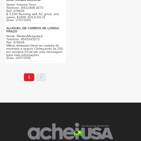
Nome: Antonio Tozzi
Telefone: (561)-809-3073
Ref: 478626
$ 3,200 Running well, AC good, one
owner, $190K SOLD AS IS
(Data: 17/07/2026)
ALUGUEL DE CARROS DE LONGO
PRAZO
Nome: WesleyMesquitaJr
Telefone: 9542045073
Ref: 478606
Milhas ilimitadas Deve ter carteira de
motorista e seguro Começando às 250
por semana Envie-me uma mensagem
para mais informações
(Data: 14/07/2026)
1