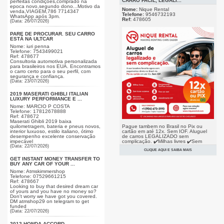
CARRO FACIL, LEGALI...
perfeitas condições,comprado na
epoca novo,segundo dono...Motivo da
Nome:
Nique Rental
venda,VIAGEM,786 7714347
Telefone:
9546732193
WhatsApp após 3pm.
Ref:
478605
(Data: 26/07/2026)
PARE DE PROCURAR. SEU CARRO
ESTÁ NA ULTCAR
Nome: iuri penna
Telefone: 7543499021
Ref: 478677
Consultoria automotiva personalizada
para brasileiros nos EUA. Encontramos
o carro certo para o seu perfil, com
segurança e confiança.
(Data: 23/07/2026)
2019 MASERATI GHIBLI ITALIAN
LUXURY PERFORMANCE E ...
Nome: MARCIO P COSTA
Telefone: 17812678888
Ref: 478672
Maserati Ghibli 2019 baixa
Pague tambem no Brasil no Pix ou
quilometragem, bateria e pneus novos,
cartão em até 12x. Sem IOF. Aluguel
interior luxuoso, estilo italiano, ótimo
de carros LEGALIZADO sem
desempenho excelente conservação
complicação. ✔️Milhas livres ✔️Sem
impecável
taxas surpresa ✔️Motorista adicional
(Data: 22/07/2026)
CLIQUE AQUI E SAIBA MAIS
free ✔️Equipamento SunPass incluído
✔️Free car seat LIGUE JA 📞(954)673-
GET INSTANT MONEY TRANSFER TO
2193
BUY ANY CAR OF YOUR ...
(Data: 14/07/2026)
Nome: Atmskimmershop
Telefone: 07529661215
Ref: 478667
Looking to buy that desired dream car
of yours and you have no money so?
Don't worry we have got you covered.
DM atmshop29 on telegram to get
funded
(Data: 22/07/2026)
2012 HONDA ACCORD