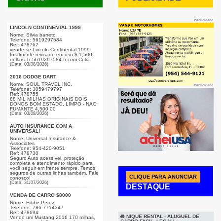
Publicidade
LINCOLN CONTINENTAL 1999
Nome: Silvia barreto
Telefone: 5619297584
Ref: 478767
vende se Lincoln Continental 1999
totalmente revisado em uso $ 1,500
dollars Tr 5619297584 tr com Celia
(Data: 03/08/2026)
2016 DODGE DART
Nome: SOUL TRAVEL INC.
Publicidade
Telefone: 3059479797
Ref: 478755
88 MIL MILHAS ORIGINAIS DOIS
DONOS BOM ESTADO, LIMPO - NAO
FUMANTE 4,500.00
(Data: 03/08/2026)
AUTO INSURANCE COM A
UNIVERSAL!
Nome: Universal Insurance &
Associates
Telefone: 954-420-9051
Ref: 478730
Seguro Auto acessível, proteção
completa e atendimento rápido para
você seguir em frente sempre. Temos
seguros de outras linhas também. Fale
CLIQUE PARA ANUNCIAR
conosco!
(Data: 31/07/2026)
DESTAQUE
VENDA DE CARRO $8000
Nome: Eddie Perez
Telefone: 786 7714347
Publicidade
Ref: 478694
🚘 NIQUE RENTAL - ALUGUEL DE
Vendo um Mustang 2016 170 milhas,