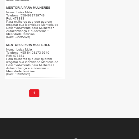
MENTORIA PARA MULHERES
Nome: Luiza Melo
Telefone: 5584981739749
Ref: 478383
Para mulheres que que querem
resgatar sua identidade Mentoria de
Desenvolvimento para Mulheres •
Autoconfiança e autoestima •
Identidade feminina
(Data: 11/06/2026)
MENTORIA PARA MULHERES
Nome: Luiza Melo
Telefone: +55 84 98173 9749
Ref: 478381
Para mulheres que que querem
resgatar sua identidade Mentoria de
Desenvolvimento para Mulheres •
Autoconfiança e autoestima •
Identidade feminina
(Data: 11/06/2026)
1