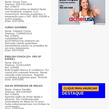
Nome: Sousa Tutor
Telefone: 954-531-0834
Ref: 478675
Reforço para todas as idades! Ajuda
com homework, projetos, k-12
homeschool, mentoria academica, e
preparação para o SAT, GED, ASVAB e
outros exames.
(Data: 22/07/2026)
Publicidade
CURSO GUITARRA
Nome: Cristiane Cunha
Telefone: 71999321614
Ref: 478651
ca26w5vlyd7q9-
w125790n4i.hop.clickbank.net
Descrição Liberte guitarristas
intermediários presos na armadilha de
um único instrumento.
(Data: 20/07/2026)
ENGLISH COACH (15+ YRS OF
EXPER.)
Nome: Elena K
Telefone: 2133214305
Ref: 478590
Build English fluency & confidence. For
casual and corporate learners. Speak
naturally under pressure. Targeted
vocabulary & grammar gaps. Text/call.
(Data: 11/07/2026)
AULAS INTENSIVAS DE INGLÊS
CLIQUE PARA ANUNCIAR
Nome: Viviane Sandler
Telefone: 305-318-8307
DESTAQUE
Ref: 478403
Aprenda inglês de forma rápida e
eficiente. Sou Certificada pela
Universidade de Miami há 23 anos.
Aulas online/presenciais com ênfase na
conversação.
(Data: 15/06/2026)