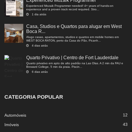
Experienced Mozaik Programmer
Experienced Mozaik Programmer needed! 4+ years of hands-on
experience and a proven track record required. Stro...
1 dia atrás
Casa, Studios e Quartos para alugar em West
Boca R...
Alugo casas, apartamentos, studios e quartos em mobile homes em
WEST BOCA RATON, perto da Casa do Pão, Picanh...
4 dias atrás
Quarto Privativo | Centro de Fort Lauderdale
Quarto privativo em apto de alto padrão na Las Olas. A 2 min da FAU e
Broward College, 5 min da praia. Piscin...
6 dias atrás
CATEGORIA POPULAR
12
Automóveis
43
Imóveis