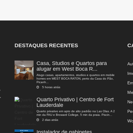
DESTAQUES RECENTES
C
Casa, Studios e Quartos para
Au
alugar em West Boca R...
Im
Alugo casas, apartamentos, studios e quartos em mobile
homes em WEST BOCA RATON, perto da Casa do Pão,
Picanh...
Em
5 horas atrás
o
Me
,
Quarto Privativo | Centro de Fort
a
Ne
Lauderdale
Pe
Quarto privativo em apto de alto padrão na Las Olas. A 2
min da FAU e Broward College, 5 min da praia. Piscin...
2 dias atrás
Wo
Instalador de gabinetes