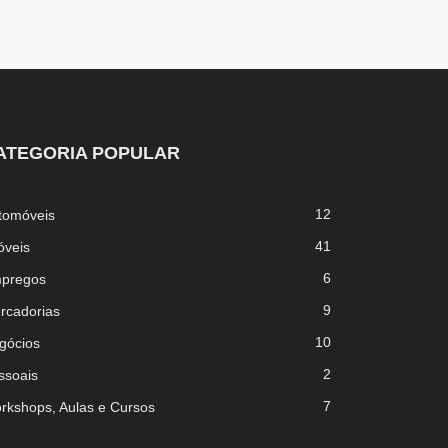
ATEGORIA POPULAR
12
tomóveis
41
óveis
6
pregos
9
rcadorias
10
gócios
2
ssoais
7
rkshops, Aulas e Cursos