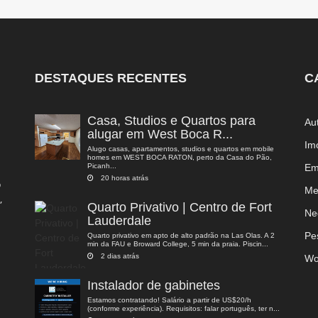
DESTAQUES RECENTES
C
Casa, Studios e Quartos para
Au
alugar em West Boca R...
Im
Alugo casas, apartamentos, studios e quartos em mobile
homes em WEST BOCA RATON, perto da Casa do Pão,
Picanh...
Em
20 horas atrás
o
Me
,
Quarto Privativo | Centro de Fort
a
Ne
Lauderdale
Pe
Quarto privativo em apto de alto padrão na Las Olas. A 2
min da FAU e Broward College, 5 min da praia. Piscin...
2 dias atrás
Wo
Instalador de gabinetes
Estamos contratando! Salário a partir de US$20/h
(conforme experiência). Requisitos: falar português, ter n...