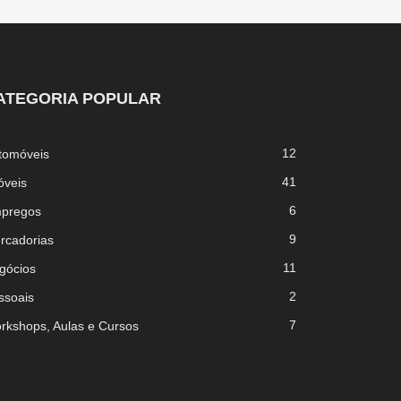
ATEGORIA POPULAR
12
tomóveis
41
óveis
6
pregos
9
rcadorias
11
gócios
2
ssoais
7
rkshops, Aulas e Cursos