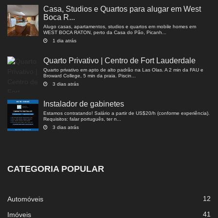
Casa, Studios e Quartos para alugar em West
Boca R...
Alugo casas, apartamentos, studios e quartos em mobile homes em
WEST BOCA RATON, perto da Casa do Pão, Picanh...
1 dia atrás
Quarto Privativo | Centro de Fort Lauderdale
Quarto privativo em apto de alto padrão na Las Olas. A 2 min da FAU e
Broward College, 5 min da praia. Piscin...
3 dias atrás
Instalador de gabinetes
Estamos contratando! Salário a partir de US$20/h (conforme experiência).
Requisitos: falar português, ter n...
3 dias atrás
CATEGORIA POPULAR
12
Automóveis
41
Imóveis