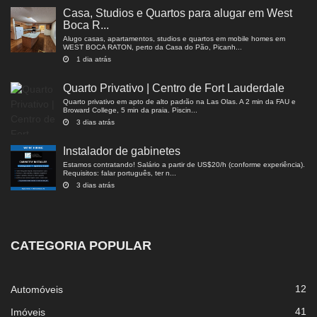
Casa, Studios e Quartos para alugar em West
Boca R...
Alugo casas, apartamentos, studios e quartos em mobile homes em
WEST BOCA RATON, perto da Casa do Pão, Picanh...
1 dia atrás
Quarto Privativo | Centro de Fort Lauderdale
Quarto privativo em apto de alto padrão na Las Olas. A 2 min da FAU e
Broward College, 5 min da praia. Piscin...
3 dias atrás
Instalador de gabinetes
Estamos contratando! Salário a partir de US$20/h (conforme experiência).
Requisitos: falar português, ter n...
3 dias atrás
CATEGORIA POPULAR
12
Automóveis
41
Imóveis