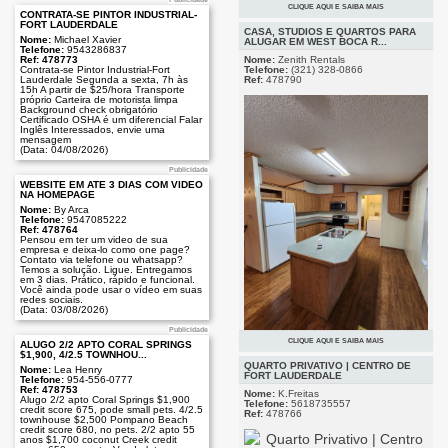
CLIQUE AQUI E SAIBA MAIS
CONTRATA-SE PINTOR INDUSTRIAL-
Publicidade
FORT LAUDERDALE
CASA, STUDIOS E QUARTOS PARA
Nome:
Michael Xavier
ALUGAR EM WEST BOCA R...
Telefone:
9543286837
Nome:
Zenith Rentals
Ref: 478773
Telefone:
(321) 328-0866
Contrata-se Pintor Industrial-Fort
Ref:
478790
Lauderdale Segunda a sexta, 7h às
15h A partir de $25/hora Transporte
próprio Carteira de motorista limpa
Background check obrigatório
Certificado OSHA é um diferencial Falar
Inglês Interessados, envie uma
mensagem
(Data: 04/08/2026)
Publicidade
WEBSITE EM ATÉ 3 DIAS COM VÍDEO
NA HOMEPAGE
Nome:
By Arca
Telefone:
9547085222
Ref: 478764
Pensou em ter um video de sua
empresa e deixa-lo como one page?
Contato via telefone ou whatsapp?
Temos a solução. Ligue. Entregamos
em 3 dias. Prático, rápido e funcional.
Você ainda pode usar o vídeo em suas
redes sociais.
(Data: 03/08/2026)
Publicidade
CLIQUE AQUI E SAIBA MAIS
ALUGO 2/2 APTO CORAL SPRINGS
Publicidade
Alugo casas, apartamentos, studios e
$1,900, 4/2.5 TOWNHOU...
quartos em mobile homes em WEST
QUARTO PRIVATIVO | CENTRO DE
Nome:
Lea Henry
BOCA RATON, perto da Casa do Pão,
FORT LAUDERDALE
Telefone:
954-556-0777
Picanha Brasil e Boca Brasil! Apenas
Ref: 478753
Nome:
K.Freitas
com passaporte e comprovação de
Alugo 2/2 apto Coral Springs $1,900
Telefone:
5618735557
renda. Primeiro mês + 1 depósito para
credit score 675, pode small pets. 4/2.5
Ref:
478766
mudar. Contate para mais informações.
townhouse $2,500 Pompano Beach
(Data: 05/08/2026)
credit score 680, no pets. 2/2 apto 55
anos $1,700 coconut Creek credit