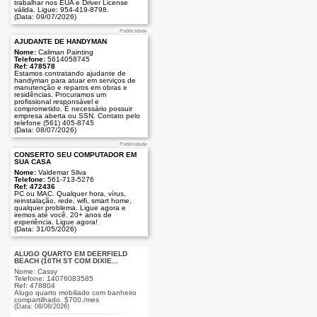
trabalhar nos EUA e Driver License
válida. Ligue: 954-419-8798.
(Data: 09/07/2026)
Publicidade
AJUDANTE DE HANDYMAN
Nome:
Caliman Painting
Telefone:
5614058745
Ref: 478578
Estamos contratando ajudante de
handyman para atuar em serviços de
manutenção e reparos em obras e
residências. Procuramos um
profissional responsável e
comprometido. É necessário possuir
empresa aberta ou SSN. Contato pelo
telefone (561) 405-8745
(Data: 08/07/2026)
Publicidade
CONSERTO SEU COMPUTADOR EM
SUA CASA
Nome:
Valdemar Silva
Telefone:
561-713-5276
Ref: 472436
PC ou MAC. Qualquer hora, vírus,
reinstalação, rede, wifi, smart home,
qualquer problema. Ligue agora e
iremos até você. 20+ anos de
experiência. Ligue agora!
(Data: 31/05/2026)
ALUGO QUARTO EM DEERFIELD
BEACH (10TH ST COM DIXIE...
Nome: Cassy
Telefone: 14076083585
Ref: 478804
Alugo quarto mobiliado com banheiro
compartilhado. $700./mes
(Data: 08/08/2026)