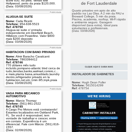
score 650, no pets. Vendo lote
Hollywood, perto da praia $120,000.
(Data: 03/08/2026)
Quarto privativo em apto de alto
Publicidade
padrão na Las Olas. A 2 min da FAU e
Broward College, 5 min da praia.
ALUGUA-SE SUITE
Piscina, academia, rooftop, Wi-Fi rápido
Nome:
Carla Ricetti
e ambiente seguro. Garagem
Telefone:
954-638-5523
disponível (taxa extra). Ideal para
Ref: 478750
estudantes e profissionais.
Alugua-se suite c/ entrada
(Data: 03/08/2026)
independente em Deerfield Beach,
Hillsboro com Powerline. Valor $800
mais $200 deposito
(Data: 03/08/2026)
Publicidade
HABITACIÓN COM BAÑO PRIVADO
Nome:
Almir Baracho Cavalcanti
Telefone:
7863394412
Ref: 478746
770 dólares mês tudo
CLIQUE AQUI E SAIBA MAIS
incluído,pompano-atlantic blvd cerca de
Publicidade
tudo,tiendas,banks,walmart,correio,comercio
INSTALADOR DE GABINETES
e mais,planta baixa,amueblado,laundry
dentro,refrigerador privado en la
habitacion,net,etc,1min i95,tnpk,praia
Nome:
Hugh Dean Fuller
(Data: 03/08/2026)
Telefone:
5615014299
Ref:
478754
Publicidade
VAGA PARA MECÂNICO
AUTOMOTIVO
Nome:
Marcio Thomaz
Telefone:
(561) 861-2522
Ref: 478745
A Cargo Pro Motors está contratando!
Estamos localizados em Oakland Park,
FL. Se você é responsável, tem
vontade de trabalhar e crescer, entre
em contato. Experiência é um
diferencial. Fale com Márcio: (561) 816-
1557.
(Data: 02/08/2026)