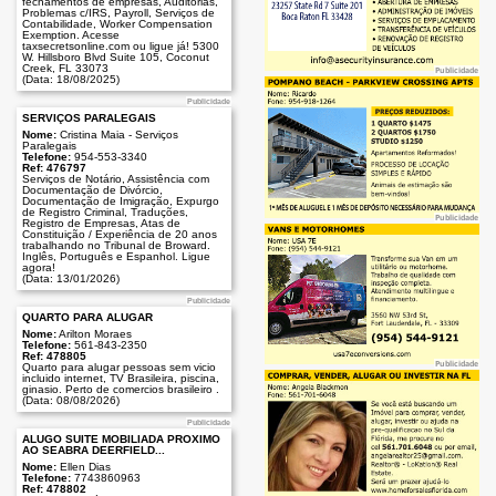
fechamentos de empresas, Auditorias,
Problemas c/IRS, Payroll, Serviços de
Contabilidade, Worker Compensation
Exemption. Acesse
taxsecretsonline.com ou ligue já! 5300
W. Hillsboro Blvd Suite 105, Coconut
Creek, FL 33073
Publicidade
(Data: 18/08/2025)
Publicidade
SERVIÇOS PARALEGAIS
Nome:
Cristina Maia - Serviços
Paralegais
Telefone:
954-553-3340
Ref: 476797
Serviços de Notário, Assistência com
Documentação de Divórcio,
Documentação de Imigração, Expurgo
de Registro Criminal, Traduções,
Publicidade
Registro de Empresas, Atas de
Constituição / Experiência de 20 anos
trabalhando no Tribunal de Broward.
Inglês, Português e Espanhol. Ligue
agora!
(Data: 13/01/2026)
Publicidade
QUARTO PARA ALUGAR
Nome:
Arilton Moraes
Telefone:
561-843-2350
Ref: 478805
Publicidade
Quarto para alugar pessoas sem vicio
incluido internet, TV Brasileira, piscina,
ginasio. Perto de comercios brasileiro .
(Data: 08/08/2026)
Publicidade
ALUGO SUITE MOBILIADA PRÓXIMO
AO SEABRA DEERFIELD...
Nome:
Ellen Dias
Telefone:
7743860963
Ref: 478802