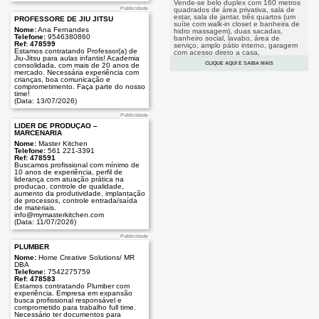
Vende-se belo duplex com 160 metros
Publicidade
quadrados de área privativa, sala de
estar, sala de jantar, três quartos (um
PROFESSORE DE JIU JITSU
suíte com walk-in closet e banheira de
Nome:
Ana Fernandes
hidro massagem), duas sacadas,
Telefone:
9546380860
banheiro social, lavabo, área de
Ref: 478599
serviço, amplo pátio interno, garagem
Estamos contratando Professor(a) de
com acesso direto a casa,
Jiu-Jitsu para aulas infantis! Academia
churrasqueira, ótima localização de
CLIQUE AQUI E SAIBA MAIS
consolidada, com mais de 20 anos de
esquina indevassável e excelente
mercado. Necessária experiência com
posição solar, no bairro Santo Inácio,
crianças, boa comunicação e
um dos melhores de Santa Cruz do
comprometimento. Faça parte do nosso
Sul, RS. Semi-mobiliado com móveis
time!
planejados nos quartos, banheiros e
(Data: 13/07/2026)
cozinha. Imóvel pronto para morar.
Somente $155 mil dólares, ou
Publicidade
equivalente em reais. Tratar direto com
o proprietário +1-954-326-0460.
LÍDER DE PRODUÇÃO –
(Data: 20/06/2025)
MARCENARIA
Nome:
Master Kitchen
Telefone:
561 221-3391
Ref: 478591
Buscamos profissional com mínimo de
10 anos de experiência, perfil de
liderança com atuação prática na
producao, controle de qualidade,
aumento da produtividade, implantação
de processos, controle entrada/saída
de materiais.
info@mymasterkitchen.com
(Data: 11/07/2026)
Publicidade
PLUMBER
Nome:
Home Creative Solutions/ MR
DBA
Telefone:
7542275759
Ref: 478583
Estamos contratando Plumber com
experiência. Empresa em expansão
busca profissional responsável e
comprometido para trabalho full time.
Necessário ter documentos para