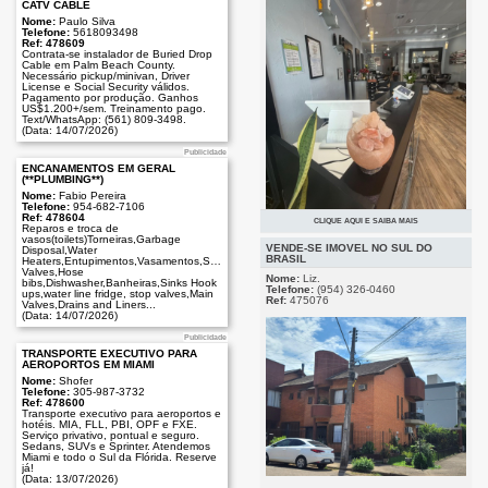
CATV CABLE
Nome:
Paulo Silva
Telefone:
5618093498
Ref: 478609
Contrata-se instalador de Buried Drop
Cable em Palm Beach County.
Necessário pickup/minivan, Driver
License e Social Security válidos.
Pagamento por produção. Ganhos
US$1.200+/sem. Treinamento pago.
Text/WhatsApp: (561) 809-3498.
(Data: 14/07/2026)
Publicidade
ENCANAMENTOS EM GERAL
(**PLUMBING**)
Nome:
Fabio Pereira
Telefone:
954-682-7106
Ref: 478604
CLIQUE AQUI E SAIBA MAIS
Reparos e troca de
Publicidade
Vende-se salão de beleza em
vasos(toilets)Torneiras,Garbage
Pompano Beach, Com mais de 20
VENDE-SE IMÓVEL NO SUL DO
Disposal,Water
anos no mercado excelente reputação,
BRASIL
Heaters,Entupimentos,Vasamentos,Shower
este ja e o segundo dono que estar
Valves,Hose
Nome:
Liz.
aposentando. Uma clientela fiel com
bibs,Dishwasher,Banheiras,Sinks Hook
Telefone:
(954) 326-0460
renda anual consistente, ideal para o
ups,water line fridge, stop valves,Main
Ref:
475076
cabelereiro que queira ser dono do
Valves,Drains and Liners...
salão
(Data: 14/07/2026)
(Data: 11/07/2026)
Publicidade
TRANSPORTE EXECUTIVO PARA
AEROPORTOS EM MIAMI
Nome:
Shofer
Telefone:
305-987-3732
Ref: 478600
Transporte executivo para aeroportos e
hotéis. MIA, FLL, PBI, OPF e FXE.
Serviço privativo, pontual e seguro.
Sedans, SUVs e Sprinter. Atendemos
Miami e todo o Sul da Flórida. Reserve
já!
(Data: 13/07/2026)