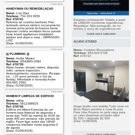
Publicidade
HANDYMAN OU REMODELAÇÃO
Nome:
Luiz Dias
Telefone:
754 203 0050
Ref: 478741
Estamos contratando! Salário a partir
Reforma de cozinha banheiro Piso
de US$20/h (conforme experiência).
laminado pintura eletrico encanamento
Requisitos: falar português, ter no
torneira porta janela fechadura frame
mínimo 2 anos de experiência em
disposer cortina ventilator fence panels
instalação, veículo próprio e
base board appliances installation
CLIQUE AQUI E SAIBA MAIS
ferramentas básicas. Envie seu
washer and dryer e mais , OBRIGADO ,
Publicidade
currículo para contact@tdhomes.com.
LUIZ.
(Data: 03/08/2026)
ALUGO STUDIO
(Data: 01/08/2026)
Nome:
Cordeiro Renovations
Publicidade
Telefone:
954-303-5709
((( PLUMBING )))
Ref:
478742
Nome:
Andre Marien
Telefone:
(954)865-2584
Ref: 478739
Water heater, shower valves, disposal,
toilet, camera inspection,
desentupimento, vazamentos. Re-pipe,
etc.. ( 20 anos servindo o Sul da
florida). Affordable e honestly Andre
954-865 2584
(Data: 01/08/2026)
Publicidade
HOMEM P LIMPEZA DE EDIFÍCIO
Nome:
wilma
Telefone:
5612398625
Alugo studio com mobilia Tudo novo en
Ref: 478736
Boca Raton proximo a casa do pao.
Edifício em Miami fl precisa de um
Para Uma Pessoa no pets vaga para
homem para limpeza de segunda a
un carro despesas encluido valor
sexta das 7h00 da manhã às 3h30 da
$1.500 + deposito $1.500
tarde 600 por semana ,não precisa de
(Data: 01/08/2026)
inglês. Favor ligar antes das 19h00
compensa imediato nesta segunda-3
de agosto
(Data: 01/08/2026)
CLIQUE AQUI E SAIBA MAIS