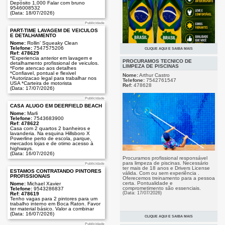
Depósito 1,000 Falar com bruno
9546008532
(Data: 18/07/2026)
Publicidade
PART-TIME LAVAGEM DE VEICULOS
E DETALHAMENTO
Nome:
Rollin’ Squeaky Clean
Telefone:
7547575206
CLIQUE AQUI E SAIBA MAIS
Ref: 478629
Publicidade
*Experiencia anterior em lavagem e
PROCURAMOS TÉCNICO DE
detalhamento profissional de veiculos.
LIMPEZA DE PISCINAS
*Forte atencao aos detalhes
*Confiavel, pontual e flexivel
Nome:
Arthur Castro
*Autorizacao legal para trabalhar nos
Telefone:
7542761547
USA *Carteira de motorista
Ref:
478628
(Data: 17/07/2026)
Chegou na Florida o chinelo da Copa.
Publicidade
Modelo Brasil, USA, Canadá e México.
CASA ALUGO EM DEERFIELD BEACH
Especial para quem ama futebol e
gosta colecionar emoções. Unissex,
Nome:
Marli
numeração do 33/34 ao 43/44. você
Telefone:
7543683900
encontra no Cafe Vida Bookstore no
Ref: 478622
Plaza do Latinos. Ligue: 954.372.1111
Casa com 2 quartos 2 banheiros e
(Data: 17/07/2026)
lavanderia. Na esquina Hillsboro X
Powerline perto de escola, parque,
mercados lojas e de otimo acesso à
highways.
(Data: 16/07/2026)
Procuramos profissional responsável
para limpeza de piscinas. Necessário
Publicidade
ter mais de 18 anos e Drivers License
ESTAMOS CONTRATANDO PINTORES
válida. Com ou sem experiência .
PROFISSIONAIS
Oferecemos treinamento para a pessoa
certa. Pontualidade e
Nome:
Michael Xavier
comprometimento são essenciais.
Telefone:
9543286837
(Data: 17/07/2026)
Ref: 478619
Tenho vagas para 2 pintores para um
trabalho interno em Boca Raton. Favor
ter material básico. Valor a combinar
(Data: 16/07/2026)
CLIQUE AQUI E SAIBA MAIS
Publicidade
Publicidade