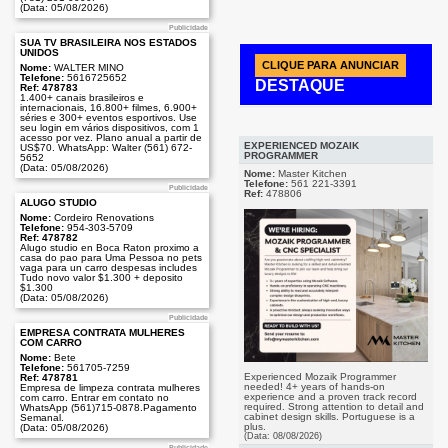
(Data: 05/08/2026)
Publicidade
SUA TV BRASILEIRA NOS ESTADOS
UNIDOS
CLIQUE PARA ANUNCIAR
Nome:
WALTER MINO
Telefone:
5616725652
DESTAQUE
Ref: 478783
1.400+ canais brasileiros e
internacionais, 16.800+ filmes, 6.900+
séries e 300+ eventos esportivos. Use
seu login em vários dispositivos, com 1
Publicidade
acesso por vez. Plano anual a partir de
EXPERIENCED MOZAIK
US$70. WhatsApp: Walter (561) 672-
PROGRAMMER
5652
(Data: 05/08/2026)
Nome:
Master Kitchen
Telefone:
561 221-3391
Publicidade
Ref:
478806
ALUGO STUDIO
Nome:
Cordeiro Renovations
Telefone:
954-303-5709
Ref: 478782
Alugo studio en Boca Raton proximo a
casa do pao para Uma Pessoa no pets
vaga para un carro despesas includes
Tudo novo valor $1.300 + deposito
$1.300
(Data: 05/08/2026)
Publicidade
EMPRESA CONTRATA MULHERES
COM CARRO
Nome:
Bete
Telefone:
561705-7259
Experienced Mozaik Programmer
Ref: 478781
needed! 4+ years of hands-on
Empresa de limpeza contrata mulheres
experience and a proven track record
com carro. Entrar em contato no
required. Strong attention to detail and
WhatsApp (561)715-0878.Pagamento
cabinet design skills. Portuguese is a
Semanal.
plus.
(Data: 05/08/2026)
(Data: 08/08/2026)
Publicidade