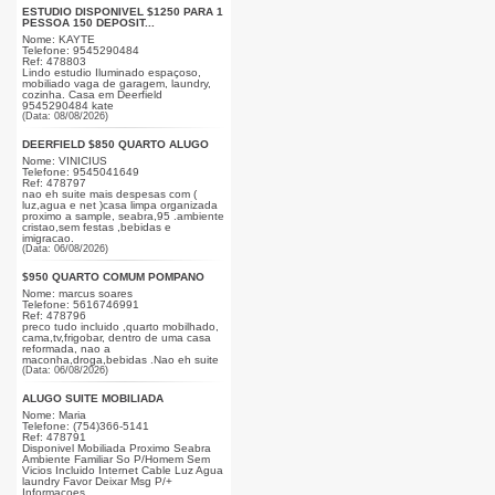
ESTUDIO DISPONIVEL $1250 PARA 1
PESSOA 150 DEPOSIT...
Nome: KAYTE
Telefone: 9545290484
Ref: 478803
Lindo estudio Iluminado espaçoso,
mobiliado vaga de garagem, laundry,
cozinha. Casa em Deerfield
9545290484 kate
(Data: 08/08/2026)
DEERFIELD $850 QUARTO ALUGO
Nome: VINICIUS
Telefone: 9545041649
Ref: 478797
nao eh suite mais despesas com (
luz,agua e net )casa limpa organizada
proximo a sample, seabra,95 .ambiente
cristao,sem festas ,bebidas e
imigracao.
(Data: 06/08/2026)
$950 QUARTO COMUM POMPANO
Nome: marcus soares
Telefone: 5616746991
Ref: 478796
preco tudo incluido ,quarto mobilhado,
cama,tv,frigobar, dentro de uma casa
reformada, nao a
maconha,droga,bebidas .Nao eh suite
(Data: 06/08/2026)
ALUGO SUITE MOBILIADA
Nome: Maria
Telefone: (754)366-5141
Ref: 478791
Disponivel Mobiliada Proximo Seabra
Ambiente Familiar So P/Homem Sem
Vicios Incluido Internet Cable Luz Agua
laundry Favor Deixar Msg P/+
Informacoes.