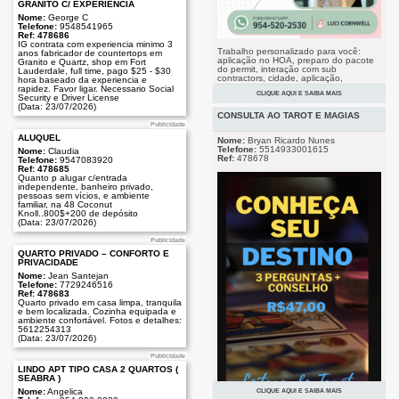
GRANITO C/ EXPERIENCIA
Nome:
George C
Telefone:
9548541965
Ref: 478686
IG contrata com experiencia minimo 3
Trabalho personalizado para você:
anos fabricador de countertops em
aplicação no HOA, preparo do pacote
Granito e Quartz, shop em Fort
do permit, interação com sub
Lauderdale, full time, pago $25 - $30
contractors, cidade, aplicação,
hora baseado da experiencia e
acompanhamento, comments,
rapidez. Favor ligar. Necessario Social
CLIQUE AQUI E SAIBA MAIS
aprovação e se preciso gerenciamento
Security e Driver License
Publicidade
das inspeções! Piscinas, Reformas,
(Data: 23/07/2026)
Roofs, Violations.
CONSULTA AO TAROT E MAGIAS
(Data: 26/07/2026)
Publicidade
ALUQUEL
Nome:
Bryan Ricardo Nunes
Telefone:
5514933001615
Nome:
Claudia
Ref:
478678
Telefone:
9547083920
Ref: 478685
Quanto p alugar c/entrada
independente, banheiro privado,
pessoas sem vícios, e ambiente
familiar, na 48 Coconut
Knoll..800$+200 de depósito
(Data: 23/07/2026)
Publicidade
QUARTO PRIVADO – CONFORTO E
PRIVACIDADE
Nome:
Jean Santejan
Telefone:
7729246516
Ref: 478683
Quarto privado em casa limpa, tranquila
e bem localizada. Cozinha equipada e
ambiente confortável. Fotos e detalhes:
5612254313
(Data: 23/07/2026)
Publicidade
LINDO APT TIPO CASA 2 QUARTOS (
SEABRA )
Nome:
Angelica
CLIQUE AQUI E SAIBA MAIS