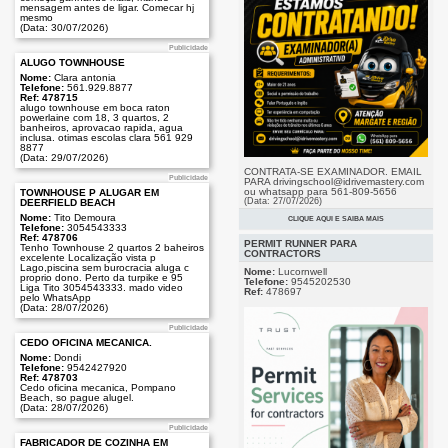
(Data: 27/07/2026)
mensagem antes de ligar. Comecar hj
mesmo
(Data: 30/07/2026)
Publicidade
ALUGO TOWNHOUSE
Nome:
Clara antonia
Telefone:
561.929.8877
Ref: 478715
alugo townhouse em boca raton
powerlaine com 18, 3 quartos, 2
banheiros, aprovacao rapida, agua
inclusa. otimas escolas clara 561 929
8877
(Data: 29/07/2026)
CONTRATA-SE EXAMINADOR. EMAIL
Publicidade
PARA drivingschool@idrivemastery.com
ou whatsapp para 561-809-5656
TOWNHOUSE P ALUGAR EM
(Data: 27/07/2026)
DEERFIELD BEACH
Nome:
Tito Demoura
CLIQUE AQUI E SAIBA MAIS
Telefone:
3054543333
Publicidade
Ref: 478706
PERMIT RUNNER PARA
Tenho Townhouse 2 quartos 2 baheiros
CONTRACTORS
excelente Localização vista p
Lago,piscina sem burocracia aluga c
Nome:
Lucornwell
proprio dono. Perto da turpike e 95
Telefone:
9545202530
Liga Tito 3054543333. mado video
Ref:
478697
pelo WhatsApp
(Data: 28/07/2026)
Publicidade
CEDO OFICINA MECANICA.
Nome:
Dondi
Telefone:
9542427920
Ref: 478703
Cedo oficina mecanica, Pompano
Beach, so pague alugel.
(Data: 28/07/2026)
Publicidade
FABRICADOR DE COZINHA EM