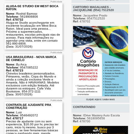
Publicidade
Publicidade
ALUGA-SE STUDIO EM WEST BOCA
CARTORIO MAGALHAES -
RATON.
JACQUELINE (954) 7512520
Nome:
Roshid Barroso
Nome:
Jacqueline Prado
Telefone:
5619906806
Telefone:
9547512520
Ref: 478732
Ref:
478702
Aluga-se Studio aconchegante em
excelente localização em West Boca
Raton. Ideal para uma pessoa...
Próximo a supermercados,
restaurantes, escolas principais vias de
acesso. Para mais informações ou
agendar uma visita, entre em contato
561-990-6806.
(Data: 31/07/2026)
Publicidade
USA BRASILEIRAS - NOVA MARCA
DE CHINELO
Nome:
By Arca
Telefone:
9547085222
Ref: 478723
Chinelos brasileiros personalizados.
Primavera, verão, Copa do Mundo e
ainda a coleção exclusiva Verde e
Amarela. Não é HAVAIANAS. Modelos
exclusivos com edição limitada. Até
durarem os estoques. Cafe Vida
Bookstore. 954-372-1111
(Data: 30/07/2026)
CLIQUE AQUI E SAIBA MAIS
Publicidade
Publicidade
CONTRATA-SE AJUDANTE PRA
CONTRATANDO
CONSTRUÇÃO
Renovacao do Passaporte,
Nome:
Luiz
Regularizacao do Titulo de Eleitor,
Nome:
IDrive Mastery Auto Escola
Telefone:
9546492072
Inscricao/Regularizacao do CPF,
Telefone:
5618095656
Ref: 478717
Segunda Via de Certidoes,
Ref:
478700
Preciso de ajudante com ou sem
Procuracoes, Apostilagem, Traducao
experiencia, $16.00 por hr, precisa ter
Notarizada ou Apostilada.
carro, inicio hj mesmo, busco por 3
Agendamento com o Consulado.
pessoas, se tiver ferramentas básicas
Parcelamos!
começa ganhando mais, mande