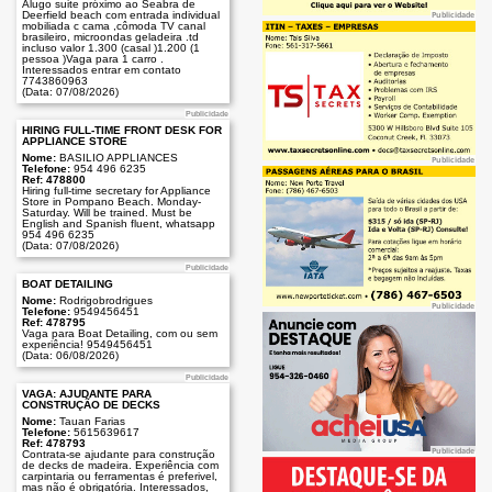
Alugo suite próximo ao Seabra de
Deerfield beach com entrada individual
Publicidade
mobiliada c cama ,cômoda TV canal
brasileiro, microondas geladeira .td
incluso valor 1.300 (casal )1.200 (1
pessoa )Vaga para 1 carro .
Interessados entrar em contato
7743860963
(Data: 07/08/2026)
Publicidade
HIRING FULL-TIME FRONT DESK FOR
APPLIANCE STORE
Nome:
BASILIO APPLIANCES
Publicidade
Telefone:
954 496 6235
Ref: 478800
Hiring full-time secretary for Appliance
Store in Pompano Beach. Monday-
Saturday. Will be trained. Must be
English and Spanish fluent, whatsapp
954 496 6235
(Data: 07/08/2026)
Publicidade
BOAT DETAILING
Nome:
Rodrigobrodrigues
Publicidade
Telefone:
9549456451
Ref: 478795
Vaga para Boat Detailing, com ou sem
experiência! 9549456451
(Data: 06/08/2026)
Publicidade
VAGA: AJUDANTE PARA
CONSTRUÇÃO DE DECKS
Nome:
Tauan Farias
Telefone:
5615639617
Ref: 478793
Publicidade
Contrata-se ajudante para construção
de decks de madeira. Experiência com
carpintaria ou ferramentas é preferivel,
mas não é obrigatória. Interessados,