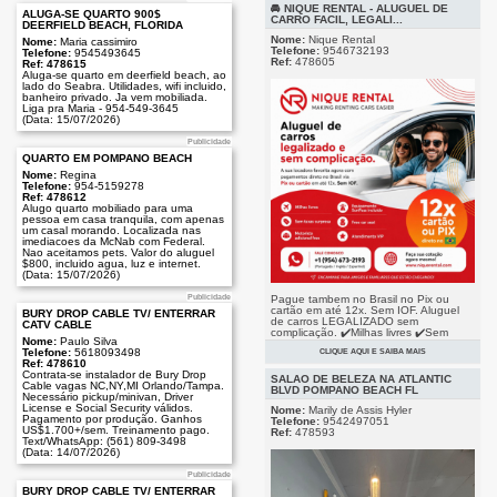
🚘 NIQUE RENTAL - ALUGUEL DE
ALUGA-SE QUARTO 900$
CARRO FACIL, LEGALI...
DEERFIELD BEACH, FLORIDA
Nome:
Nique Rental
Nome:
Maria cassimiro
Telefone:
9546732193
Telefone:
9545493645
Ref:
478605
Ref: 478615
Aluga-se quarto em deerfield beach, ao
lado do Seabra. Utilidades, wifi incluido,
banheiro privado. Ja vem mobiliada.
Liga pra Maria - 954-549-3645
(Data: 15/07/2026)
Publicidade
QUARTO EM POMPANO BEACH
Nome:
Regina
Telefone:
954-5159278
Ref: 478612
Alugo quarto mobiliado para uma
pessoa em casa tranquila, com apenas
um casal morando. Localizada nas
imediacoes da McNab com Federal.
Nao aceitamos pets. Valor do aluguel
$800, incluido agua, luz e internet.
(Data: 15/07/2026)
Pague tambem no Brasil no Pix ou
Publicidade
cartão em até 12x. Sem IOF. Aluguel
BURY DROP CABLE TV/ ENTERRAR
de carros LEGALIZADO sem
CATV CABLE
complicação. ✔️Milhas livres ✔️Sem
Nome:
Paulo Silva
taxas surpresa ✔️Motorista adicional
Telefone:
5618093498
CLIQUE AQUI E SAIBA MAIS
free ✔️Equipamento SunPass incluído
Ref: 478610
Publicidade
✔️Free car seat LIGUE JA 📞(954)673-
Contrata-se instalador de Bury Drop
2193
SALÃO DE BELEZA NA ATLANTIC
Cable vagas NC,NY,MI Orlando/Tampa.
(Data: 14/07/2026)
BLVD POMPANO BEACH FL
Necessário pickup/minivan, Driver
License e Social Security válidos.
Nome:
Marily de Assis Hyler
Pagamento por produção. Ganhos
Telefone:
9542497051
US$1.700+/sem. Treinamento pago.
Ref:
478593
Text/WhatsApp: (561) 809-3498
(Data: 14/07/2026)
Publicidade
BURY DROP CABLE TV/ ENTERRAR