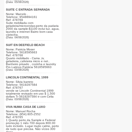
(Data: 05/08/2026)
SUITE C ENTRADA SEPARADA
Nome: Marcelo .
Telefone: 9548894161
Ref: 478769
Suite mobiliada com
geladeira/microondas-perto da padaria
2000 da sample-$1100 inclui luz, agua,
laundry e internet Bairro bom casa
c/piscina.
(Data: 04/08/2026)
SUIT EN DEEFIELD BEACH
Nome: Patricia Moser
Telefone: 5618595663
Ref: 478768
Quarto mobiliado - Cama ,tv,
geladeira,,cafeteira micro e net..
Banheiro privado , cozinha e laundry
Pro.Latinos Patriicia 5618595663
(Data: 03/08/2026)
LINCOLN CONTINENTAL 1999
Nome: Silvia barreto
Telefone: 5619297584
Ref: 478767
vende se Lincoln Continental 1999
totalmente revisado em uso $ 1,500
dollars Tr 5619297584 tr com Celia
(Data: 03/08/2026)
VIVA NUMA CASA DE LUXO
Nome: Manuel Rocha
Telefone: (954) 805-2552
Ref: 478765
1 Quarto perto da Sample e Federal
promoção 1 mês 700 depois 800.00
tudo inclúido. Lugar muito calmo, perto
de tudo que precisa. Não vícios 300
depo