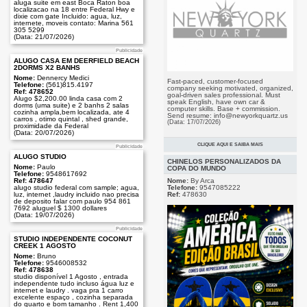
aluga suite em east Boca Raton boa
localizacao na 18 entre Federal Hwy e
dixie com gate Incluido: agua, luz,
internete, moveis contato: Marina 561
305 5299
(Data: 21/07/2026)
Publicidade
ALUGO CASA EM DEERFIELD BEACH
2DORMS X2 BANHS
Nome:
Dennercy Medici
Fast-paced, customer-focused
Telefone:
(561)815.4197
company seeking motivated, organized,
Ref: 478652
goal-driven sales professional. Must
Alugo $2,200.00 linda casa com 2
speak English, have own car &
dorms (uma suite) e 2 banhs 2 salas
computer skills. Base + commission.
cozinha ampla,bem localizada, ate 4
Send resume: info@newyorkquartz.us
carros , otimo quintal , shed grande,
(Data: 17/07/2026)
proximidade da Federal
(Data: 20/07/2026)
CLIQUE AQUI E SAIBA MAIS
Publicidade
Publicidade
ALUGO STUDIO
CHINELOS PERSONALIZADOS DA
Nome:
Paulo
COPA DO MUNDO
Telefone:
9548617692
Nome:
By Arca
Ref: 478647
Telefone:
9547085222
alugo studio federal com sample; agua,
Ref:
478630
luz, internet ,laudry incluido nao precisa
de deposito falar com paulo 954 861
7692 aluguel $ 1300 dollares
(Data: 19/07/2026)
Publicidade
STUDIO INDEPENDENTE COCONUT
CREEK 1 AGOSTO
Nome:
Bruno
Telefone:
9546008532
Ref: 478638
studio disponível 1 Agosto , entrada
independente tudo incluso água luz e
internet e laudry . vaga pra 1 carro
excelente espaço , cozinha separada
do quarto e bom tamanho . Rent 1,400