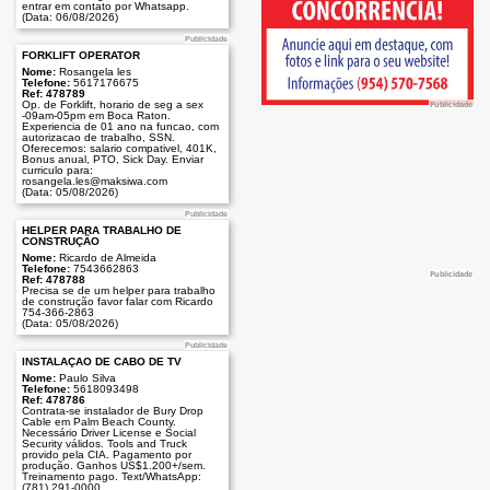
entrar em contato por Whatsapp.
(Data: 06/08/2026)
Publicidade
FORKLIFT OPERATOR
Nome:
Rosangela les
Telefone:
5617176675
Ref: 478789
Op. de Forklift, horario de seg a sex
Publicidade
-09am-05pm em Boca Raton.
Experiencia de 01 ano na funcao, com
autorizacao de trabalho, SSN.
Oferecemos: salario compativel, 401K,
Bonus anual, PTO, Sick Day. Enviar
curriculo para:
rosangela.les@maksiwa.com
(Data: 05/08/2026)
Publicidade
HELPER PARA TRABALHO DE
CONSTRUÇÃO
Nome:
Ricardo de Almeida
Telefone:
7543662863
Publicidade
Ref: 478788
Precisa se de um helper para trabalho
de construção favor falar com Ricardo
754-366-2863
(Data: 05/08/2026)
Publicidade
INSTALAÇÃO DE CABO DE TV
Nome:
Paulo Silva
Telefone:
5618093498
Ref: 478786
Contrata-se instalador de Bury Drop
Cable em Palm Beach County.
Necessário Driver License e Social
Security válidos. Tools and Truck
provido pela CIA. Pagamento por
produção. Ganhos US$1.200+/sem.
Treinamento pago. Text/WhatsApp:
(781) 291-0000.