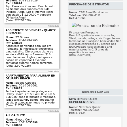
Telefone:
954 892 3029
Publicidade
Ref: 478674
PRECISA-SE DE ESTIMATOR
Tipo Casa em Pompano Beach perto
do Seabra dois quartos com tudo
Incluido (Agua ,Luz e Internet ) sem
Nome:
CBR Steel Fabricators
burocracia , $ 1.500.00 + deposito
Telefone:
954-782-4111
Atendimento com Tarot, Conselhos
Obrigada Angel
Ref:
478668
Amorosos, Conselhos Profissionais.
(Data: 22/07/2026)
Resoluções de casos simples e
complexos em todas as áreas. Magias
Publicidade
para quase todas as finalidades. Mais
de 10 anos de experiência, e mais de
ASSISTENTE DE VENDAS - QUARTZ
P/ atuar em Pompano
1500 retornos de clientes catalogados.
E GRANITO
Beach.Experiência em construção,
(Data: 23/07/2026)
Nome:
ST Stones
Steel, metals, railings, etc.Engenheiros
Telefone:
954-873-9965
formados no Brasil são bem-vindos.Não
Ref: 478670
exigimos certificação ou licença nos
Assistente de vendas para loja em
EUA.Prepare cost estimates and
Pompano. E' necessario documento
material takeoffs.C/ 5 anos de
para trabalho. Oferecemos plano de
experiência na área
saude e 401K apos 3 meses. $18/
(Data: 22/07/2026)
hora. Indiomas: Ingles, portugues e
basico de espanhol. Favor nos
contactar durante horario comercial.
(Data: 22/07/2026)
Publicidade
APARTAMENTOS PARA ALUGAR EM
DELRARY BEACH
Nome:
Siderio Cardoso
Telefone:
561-756-0901
Ref: 478663
Tenho 2 apartamentos p alugar em
CLIQUE AQUI E SAIBA MAIS
Delray Beach, 2/2 $ 2.400,00 e 3/3 $
Publicidade
3.300,00 ,todo reformado e mobiliado,
NOW HIRING SALES
todos tem laundry dentro, precisa ter
REPRESENTATIVE
credito p aprovacao, fotos no privado.
(Data: 21/07/2026)
Nome:
New York Quartz
Telefone:
7542228345
Publicidade
Ref:
478634
ALUGA SUITE
Nome:
Gleyce Conti
Telefone:
15613055299
Ref: 478660