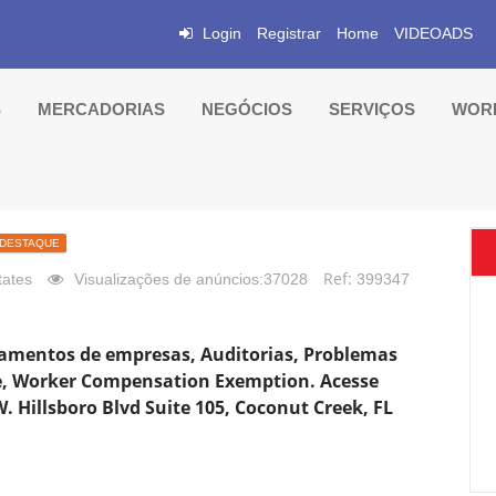
Login
Registrar
Home
VIDEOADS
S
MERCADORIAS
NEGÓCIOS
SERVIÇOS
WORK
DESTAQUE
Ref:
tates
Visualizações de anúncios:37028
399347
hamentos de empresas, Auditorias, Problemas
ade, Worker Compensation Exemption. Acesse
. Hillsboro Blvd Suite 105, Coconut Creek, FL