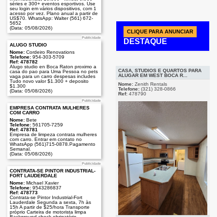
séries e 300+ eventos esportivos. Use
seu login em vários dispositivos, com 1
acesso por vez. Plano anual a partir de
US$70. WhatsApp: Walter (561) 672-
5652
(Data: 05/08/2026)
CLIQUE PARA ANUNCIAR
Publicidade
DESTAQUE
ALUGO STUDIO
Nome:
Cordeiro Renovations
Telefone:
954-303-5709
Ref: 478782
Publicidade
Alugo studio en Boca Raton proximo a
CASA, STUDIOS E QUARTOS PARA
casa do pao para Uma Pessoa no pets
ALUGAR EM WEST BOCA R...
vaga para un carro despesas includes
Tudo novo valor $1.300 + deposito
Nome:
Zenith Rentals
$1.300
Telefone:
(321) 328-0866
(Data: 05/08/2026)
Ref:
478790
Publicidade
EMPRESA CONTRATA MULHERES
COM CARRO
Nome:
Bete
Telefone:
561705-7259
Ref: 478781
Empresa de limpeza contrata mulheres
com carro. Entrar em contato no
WhatsApp (561)715-0878.Pagamento
Semanal.
(Data: 05/08/2026)
Publicidade
CONTRATA-SE PINTOR INDUSTRIAL-
FORT LAUDERDALE
Nome:
Michael Xavier
Telefone:
9543286837
Ref: 478773
Contrata-se Pintor Industrial-Fort
Lauderdale Segunda a sexta, 7h às
15h A partir de $25/hora Transporte
próprio Carteira de motorista limpa
Background check obrigatório