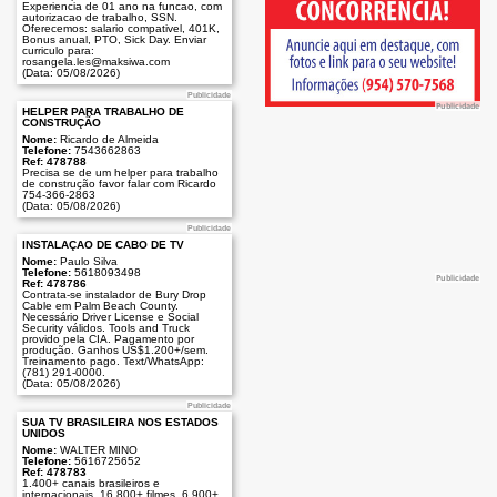
Experiencia de 01 ano na funcao, com
autorizacao de trabalho, SSN.
Oferecemos: salario compativel, 401K,
Bonus anual, PTO, Sick Day. Enviar
curriculo para:
rosangela.les@maksiwa.com
(Data: 05/08/2026)
Publicidade
Publicidade
HELPER PARA TRABALHO DE
CONSTRUÇÃO
Nome:
Ricardo de Almeida
Telefone:
7543662863
Ref: 478788
Precisa se de um helper para trabalho
de construção favor falar com Ricardo
754-366-2863
(Data: 05/08/2026)
Publicidade
INSTALAÇÃO DE CABO DE TV
Nome:
Paulo Silva
Telefone:
5618093498
Publicidade
Ref: 478786
Contrata-se instalador de Bury Drop
Cable em Palm Beach County.
Necessário Driver License e Social
Security válidos. Tools and Truck
provido pela CIA. Pagamento por
produção. Ganhos US$1.200+/sem.
Treinamento pago. Text/WhatsApp:
(781) 291-0000.
(Data: 05/08/2026)
Publicidade
SUA TV BRASILEIRA NOS ESTADOS
UNIDOS
Nome:
WALTER MINO
Telefone:
5616725652
Ref: 478783
1.400+ canais brasileiros e
internacionais, 16.800+ filmes, 6.900+