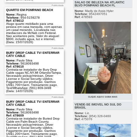
2193
SALÃO DE BELEZA NA ATLANTIC
(Data: 14/07/2026)
BLVD POMPANO BEACH FL
Publicidade
QUARTO EM POMPANO BEACH
Nome:
Marily de Assis Hyler
Telefone:
9542497051
Nome:
Regina
Ref:
478593
Telefone:
954-5159278
Ref: 478612
Alugo quarto mobiliado para uma
pessoa em casa tranquila, com apenas
um casal morando. Localizada nas
imediacoes da McNab com Federal.
Nao aceitamos pets. Valor do aluguel
$800, incluido agua, luz e internet.
(Data: 15/07/2026)
Publicidade
BURY DROP CABLE TV/ ENTERRAR
CATV CABLE
Nome:
Paulo Silva
Telefone:
5618093498
Ref: 478610
Contrata-se instalador de Bury Drop
Cable vagas NC,NY,MI Orlando/Tampa.
Necessário pickup/minivan, Driver
License e Social Security válidos.
Pagamento por produção. Ganhos
US$1.700+/sem. Treinamento pago.
Text/WhatsApp: (561) 809-3498
(Data: 14/07/2026)
CLIQUE AQUI E SAIBA MAIS
Publicidade
Publicidade
Vende-se salão de beleza em
BURY DROP CABLE TV/ ENTERRAR
Pompano Beach, Com mais de 20
VENDE-SE IMÓVEL NO SUL DO
CATV CABLE
anos no mercado excelente reputação,
BRASIL
Nome:
Paulo Silva
este ja e o segundo dono que estar
Telefone:
5618093498
Nome:
Liz.
aposentando. Uma clientela fiel com
Ref: 478609
Telefone:
(954) 326-0460
renda anual consistente, ideal para o
Contrata-se instalador de Buried Drop
Ref:
475076
cabelereiro que queira ser dono do
Cable em Palm Beach County.
salão
Necessário pickup/minivan, Driver
(Data: 11/07/2026)
License e Social Security válidos.
Pagamento por produção. Ganhos
US$1.200+/sem. Treinamento pago.
Text/WhatsApp: (561) 809-3498.