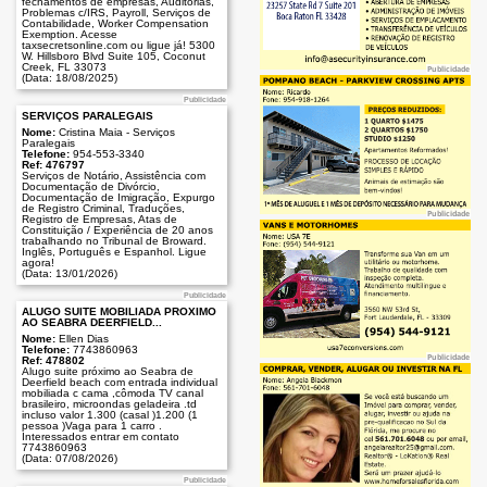
fechamentos de empresas, Auditorias,
Problemas c/IRS, Payroll, Serviços de
Contabilidade, Worker Compensation
Exemption. Acesse
taxsecretsonline.com ou ligue já! 5300
W. Hillsboro Blvd Suite 105, Coconut
Creek, FL 33073
Publicidade
(Data: 18/08/2025)
Publicidade
SERVIÇOS PARALEGAIS
Nome:
Cristina Maia - Serviços
Paralegais
Telefone:
954-553-3340
Ref: 476797
Serviços de Notário, Assistência com
Documentação de Divórcio,
Documentação de Imigração, Expurgo
de Registro Criminal, Traduções,
Publicidade
Registro de Empresas, Atas de
Constituição / Experiência de 20 anos
trabalhando no Tribunal de Broward.
Inglês, Português e Espanhol. Ligue
agora!
(Data: 13/01/2026)
Publicidade
ALUGO SUITE MOBILIADA PRÓXIMO
AO SEABRA DEERFIELD...
Nome:
Ellen Dias
Telefone:
7743860963
Publicidade
Ref: 478802
Alugo suite próximo ao Seabra de
Deerfield beach com entrada individual
mobiliada c cama ,cômoda TV canal
brasileiro, microondas geladeira .td
incluso valor 1.300 (casal )1.200 (1
pessoa )Vaga para 1 carro .
Interessados entrar em contato
7743860963
(Data: 07/08/2026)
Publicidade