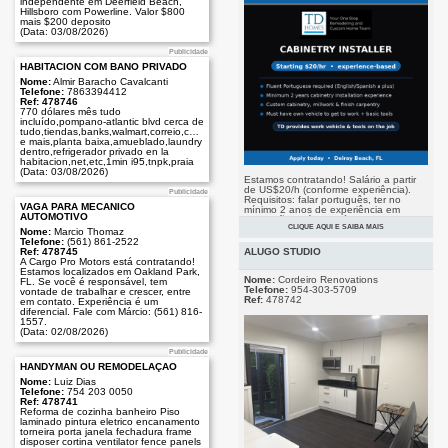
independente em Deerfield Beach,
Hillsboro com Powerline. Valor $800
mais $200 deposito
(Data: 03/08/2026)
Publicidade
HABITACIÓN COM BAÑO PRIVADO
Nome:
Almir Baracho Cavalcanti
Telefone:
7863394412
Ref: 478746
770 dólares mês tudo
incluído,pompano-atlantic blvd cerca de
tudo,tiendas,banks,walmart,correio,comercio
e mais,planta baixa,amueblado,laundry
dentro,refrigerador privado en la
habitacion,net,etc,1min i95,tnpk,praia
(Data: 03/08/2026)
Estamos contratando! Salário a partir
de US$20/h (conforme experiência).
Publicidade
Requisitos: falar português, ter no
VAGA PARA MECÂNICO
mínimo 2 anos de experiência em
AUTOMOTIVO
instalação, veículo próprio e
CLIQUE AQUI E SAIBA MAIS
ferramentas básicas. Envie seu
Nome:
Marcio Thomaz
Publicidade
currículo para contact@tdhomes.com.
Telefone:
(561) 861-2522
(Data: 03/08/2026)
ALUGO STUDIO
Ref: 478745
A Cargo Pro Motors está contratando!
Estamos localizados em Oakland Park,
Nome:
Cordeiro Renovations
FL. Se você é responsável, tem
Telefone:
954-303-5709
vontade de trabalhar e crescer, entre
Ref:
478742
em contato. Experiência é um
diferencial. Fale com Márcio: (561) 816-
1557.
(Data: 02/08/2026)
Publicidade
HANDYMAN OU REMODELAÇÃO
Nome:
Luiz Dias
Telefone:
754 203 0050
Ref: 478741
Reforma de cozinha banheiro Piso
laminado pintura eletrico encanamento
torneira porta janela fechadura frame
disposer cortina ventilator fence panels