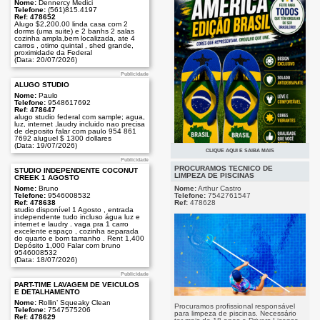
Nome:
Dennercy Medici
Telefone:
(561)815.4197
Ref: 478652
Alugo $2,200.00 linda casa com 2
dorms (uma suite) e 2 banhs 2 salas
cozinha ampla,bem localizada, ate 4
carros , otimo quintal , shed grande,
proximidade da Federal
(Data: 20/07/2026)
Publicidade
ALUGO STUDIO
Nome:
Paulo
Telefone:
9548617692
Ref: 478647
alugo studio federal com sample; agua,
luz, internet ,laudry incluido nao precisa
de deposito falar com paulo 954 861
7692 aluguel $ 1300 dollares
(Data: 19/07/2026)
CLIQUE AQUI E SAIBA MAIS
Publicidade
Publicidade
PROCURAMOS TÉCNICO DE
STUDIO INDEPENDENTE COCONUT
LIMPEZA DE PISCINAS
CREEK 1 AGOSTO
Nome:
Arthur Castro
Nome:
Bruno
Telefone:
7542761547
Telefone:
9546008532
Ref:
478628
Ref: 478638
studio disponível 1 Agosto , entrada
independente tudo incluso água luz e
Chegou na Florida o chinelo da Copa.
internet e laudry . vaga pra 1 carro
Modelo Brasil, USA, Canadá e México.
excelente espaço , cozinha separada
Especial para quem ama futebol e
do quarto e bom tamanho . Rent 1,400
gosta colecionar emoções. Unissex,
Depósito 1,000 Falar com bruno
numeração do 33/34 ao 43/44. você
9546008532
encontra no Cafe Vida Bookstore no
(Data: 18/07/2026)
Plaza do Latinos. Ligue: 954.372.1111
(Data: 17/07/2026)
Publicidade
PART-TIME LAVAGEM DE VEICULOS
E DETALHAMENTO
Nome:
Rollin’ Squeaky Clean
Procuramos profissional responsável
Telefone:
7547575206
para limpeza de piscinas. Necessário
Ref: 478629