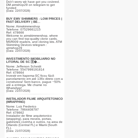
Don't worry we have got you covered.
DM atmshop29 on telegram to get
funded
(Data: 22/07/2026)
BUY EMV SHIMMERS - LOW PRICES |
FAST DELIVERY | BE...
Nome: Atmskimmershop
Telefone: 07529661215
Ref: 478666
Welcome to atmskimmershop, where
you can find top-quality clone cards,
MSR009 readers, and cloning kits. ATM
Skimming Devices telegram :
atmshop29
(Data: 22/07/2026)
INVESTIMENTO IMOBILIÁRIO NO
LITORAL DE SC 🇧�...
Nome: Jefferson Scheidt
Telefone: 5547999191814
Ref: 478664
Investir em Itapema-SC ficou fácil:
parcelamento em até 136x direto com a
construtora! Sem banco, pague ~50%
até a entrega. Me chame no
WhatsApp!
(Data: 21/07/2026)
INSTALADOR FILME ARQUITETONICO
(WRAPPING)
Nome: Luiz Frederico
Telefone: 7864408797
Ref: 478662
Instalador de filme arquitetonico
(wrapping), para moveis, portas,
gabinetes cozinha e outros, na area de
Orlando (Central FL) e Miami (South
FL).
(Data: 21/07/2026)