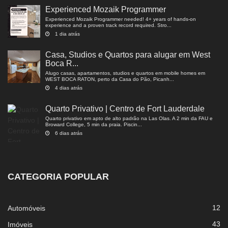
Experienced Mozaik Programmer
Experienced Mozaik Programmer needed! 4+ years of hands-on
experience and a proven track record required. Stro...
1 dia atrás
Casa, Studios e Quartos para alugar em West
Boca R...
Alugo casas, apartamentos, studios e quartos em mobile homes em
WEST BOCA RATON, perto da Casa do Pão, Picanh...
4 dias atrás
Quarto Privativo | Centro de Fort Lauderdale
Quarto privativo em apto de alto padrão na Las Olas. A 2 min da FAU e
Broward College, 5 min da praia. Piscin...
6 dias atrás
CATEGORIA POPULAR
12
Automóveis
43
Imóveis