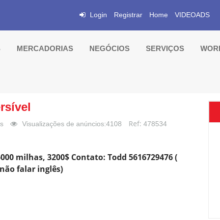
Login
Registrar
Home
VIDEOADS
S
MERCADORIAS
NEGÓCIOS
SERVIÇOS
WORK
rsível
Ref:
es
Visualizações de anúncios:4108
478534
6000 milhas, 3200$ Contato: Todd 5616729476 (
ão falar inglês)