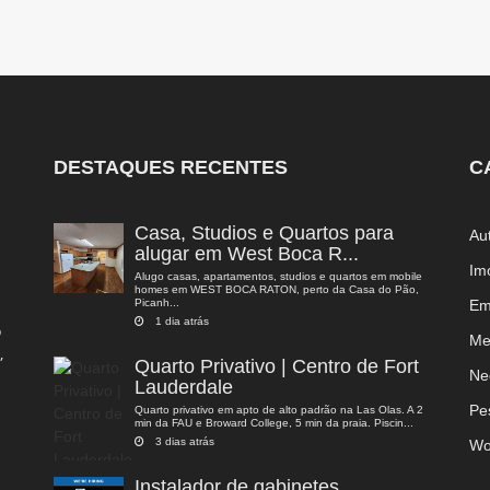
DESTAQUES RECENTES
C
Casa, Studios e Quartos para
Au
alugar em West Boca R...
Im
Alugo casas, apartamentos, studios e quartos em mobile
homes em WEST BOCA RATON, perto da Casa do Pão,
Picanh...
Em
1 dia atrás
o
Me
,
Quarto Privativo | Centro de Fort
a
Ne
Lauderdale
Pe
Quarto privativo em apto de alto padrão na Las Olas. A 2
min da FAU e Broward College, 5 min da praia. Piscin...
3 dias atrás
Wo
Instalador de gabinetes