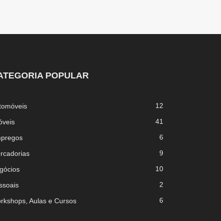
ATEGORIA POPULAR
12
tomóveis
41
óveis
6
pregos
9
rcadorias
10
gócios
2
ssoais
6
rkshops, Aulas e Cursos