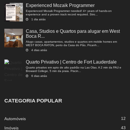
Experienced Mozaik Programmer
Experienced Mozaik Programmer needed! 4+ years of hands-on
experience and a proven track record required. Stro...
1 dia atrás
Casa, Studios e Quartos para alugar em West
Boca R...
Alugo casas, apartamentos, studios e quartos em mobile homes em
WEST BOCA RATON, perto da Casa do Pão, Picanh...
4 dias atrás
Quarto Privativo | Centro de Fort Lauderdale
Quarto privativo em apto de alto padrão na Las Olas. A 2 min da FAU e
Broward College, 5 min da praia. Piscin...
6 dias atrás
CATEGORIA POPULAR
12
Automóveis
43
Imóveis