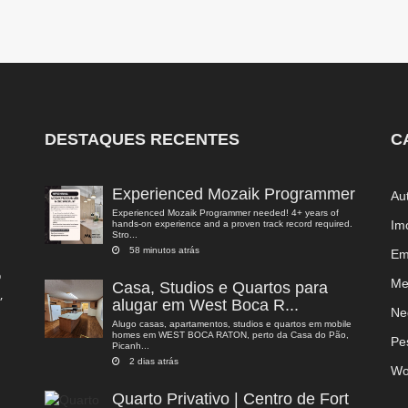
DESTAQUES RECENTES
C
Experienced Mozaik Programmer
Au
Experienced Mozaik Programmer needed! 4+ years of
Im
hands-on experience and a proven track record required.
Stro...
58 minutos atrás
Em
o
Me
Casa, Studios e Quartos para
,
alugar em West Boca R...
a
Ne
Alugo casas, apartamentos, studios e quartos em mobile
homes em WEST BOCA RATON, perto da Casa do Pão,
Pe
Picanh...
2 dias atrás
Wo
Quarto Privativo | Centro de Fort