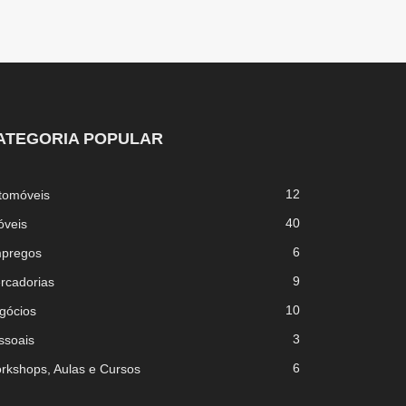
ATEGORIA POPULAR
12
tomóveis
40
óveis
6
pregos
9
rcadorias
10
gócios
3
ssoais
6
rkshops, Aulas e Cursos