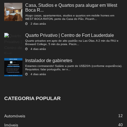
Casa, Studios e Quartos para alugar em West
Boca R...
Alugo casas, apartamentos, studios e quartos em mobile homes em
WEST BOCA RATON, perto da Casa do Pão, Picanh...
2 dias atrás
Quarto Privativo | Centro de Fort Lauderdale
Quarto privativo em apto de alto padrão na Las Olas. A 2 min da FAU e
Broward College, 5 min da praia. Piscin...
4 dias atrás
Instalador de gabinetes
Estamos contratando! Salário a partir de US$20/h (conforme experiência).
Requisitos: falar português, ter n...
4 dias atrás
CATEGORIA POPULAR
12
Automóveis
40
Imóveis