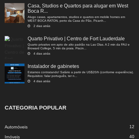
Casa, Studios e Quartos para alugar em West
Boca R...
Alugo casas, apartamentos, studios e quartos em mobile homes em
WEST BOCA RATON, perto da Casa do Pão, Picanh...
2 dias atrás
Quarto Privativo | Centro de Fort Lauderdale
Quarto privativo em apto de alto padrão na Las Olas. A 2 min da FAU e
Broward College, 5 min da praia. Piscin...
4 dias atrás
Instalador de gabinetes
Estamos contratando! Salário a partir de US$20/h (conforme experiência).
Requisitos: falar português, ter n...
4 dias atrás
CATEGORIA POPULAR
12
Automóveis
40
Imóveis