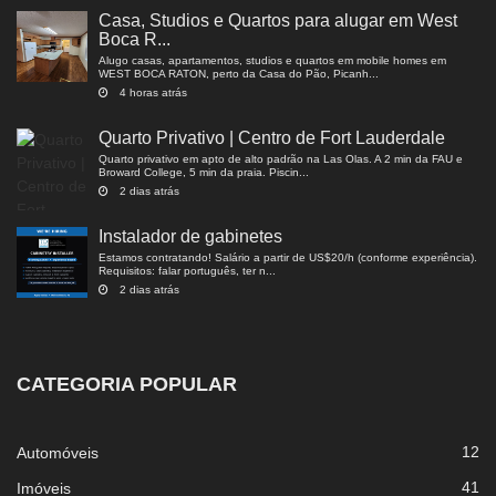
Casa, Studios e Quartos para alugar em West
Boca R...
Alugo casas, apartamentos, studios e quartos em mobile homes em
WEST BOCA RATON, perto da Casa do Pão, Picanh...
4 horas atrás
Quarto Privativo | Centro de Fort Lauderdale
Quarto privativo em apto de alto padrão na Las Olas. A 2 min da FAU e
Broward College, 5 min da praia. Piscin...
2 dias atrás
Instalador de gabinetes
Estamos contratando! Salário a partir de US$20/h (conforme experiência).
Requisitos: falar português, ter n...
2 dias atrás
CATEGORIA POPULAR
12
Automóveis
41
Imóveis