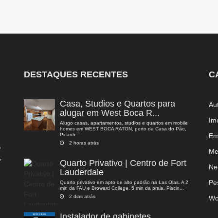
DESTAQUES RECENTES
C
Casa, Studios e Quartos para
Au
alugar em West Boca R...
Im
Alugo casas, apartamentos, studios e quartos em mobile
homes em WEST BOCA RATON, perto da Casa do Pão,
Picanh...
Em
2 horas atrás
o
Me
,
Quarto Privativo | Centro de Fort
a
Ne
Lauderdale
Pe
Quarto privativo em apto de alto padrão na Las Olas. A 2
min da FAU e Broward College, 5 min da praia. Piscin...
2 dias atrás
Wo
Instalador de gabinetes