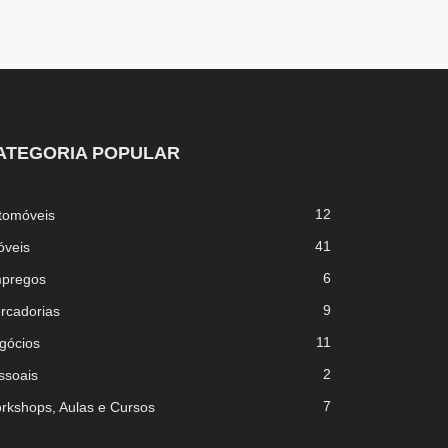
ATEGORIA POPULAR
12
tomóveis
41
óveis
6
pregos
9
rcadorias
11
gócios
2
ssoais
7
rkshops, Aulas e Cursos