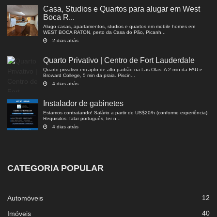
Casa, Studios e Quartos para alugar em West
Boca R...
Alugo casas, apartamentos, studios e quartos em mobile homes em
WEST BOCA RATON, perto da Casa do Pão, Picanh...
2 dias atrás
Quarto Privativo | Centro de Fort Lauderdale
Quarto privativo em apto de alto padrão na Las Olas. A 2 min da FAU e
Broward College, 5 min da praia. Piscin...
4 dias atrás
Instalador de gabinetes
Estamos contratando! Salário a partir de US$20/h (conforme experiência).
Requisitos: falar português, ter n...
4 dias atrás
CATEGORIA POPULAR
12
Automóveis
40
Imóveis