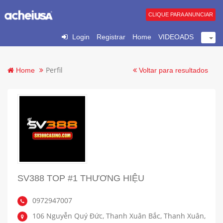
CLIQUE PARA ANUNCIAR
Login
Registrar
Home
VIDEOADS
Perfil
Home
Voltar para resultados
SV388 TOP #1 THƯƠNG HIỆU
0972947007
106 Nguyễn Quý Đức, Thanh Xuân Bắc, Thanh Xuân,