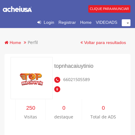
CLIQUE PARA ANUNCIAR
Login
Registrar
Home
VIDEOADS
Perfil
Home
Voltar para resultados
topnhacaiuytinio
66021505589
250
0
0
Visitas
destaque
Total de ADS