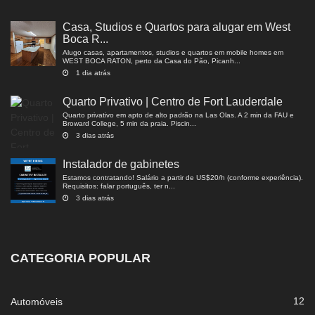
Casa, Studios e Quartos para alugar em West
Boca R...
Alugo casas, apartamentos, studios e quartos em mobile homes em
WEST BOCA RATON, perto da Casa do Pão, Picanh...
1 dia atrás
Quarto Privativo | Centro de Fort Lauderdale
Quarto privativo em apto de alto padrão na Las Olas. A 2 min da FAU e
Broward College, 5 min da praia. Piscin...
3 dias atrás
Instalador de gabinetes
Estamos contratando! Salário a partir de US$20/h (conforme experiência).
Requisitos: falar português, ter n...
3 dias atrás
CATEGORIA POPULAR
12
Automóveis