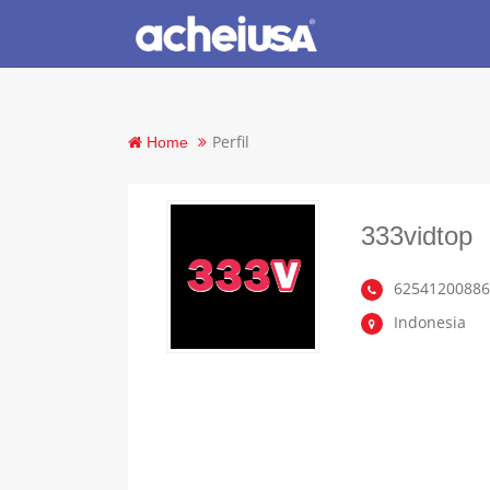
Perfil
Home
333vidtop
6254120088
Indonesia