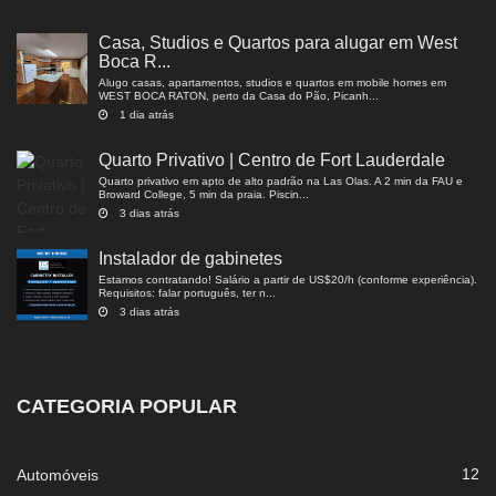
Casa, Studios e Quartos para alugar em West
Boca R...
Alugo casas, apartamentos, studios e quartos em mobile homes em
WEST BOCA RATON, perto da Casa do Pão, Picanh...
1 dia atrás
Quarto Privativo | Centro de Fort Lauderdale
Quarto privativo em apto de alto padrão na Las Olas. A 2 min da FAU e
Broward College, 5 min da praia. Piscin...
3 dias atrás
Instalador de gabinetes
Estamos contratando! Salário a partir de US$20/h (conforme experiência).
Requisitos: falar português, ter n...
3 dias atrás
CATEGORIA POPULAR
12
Automóveis