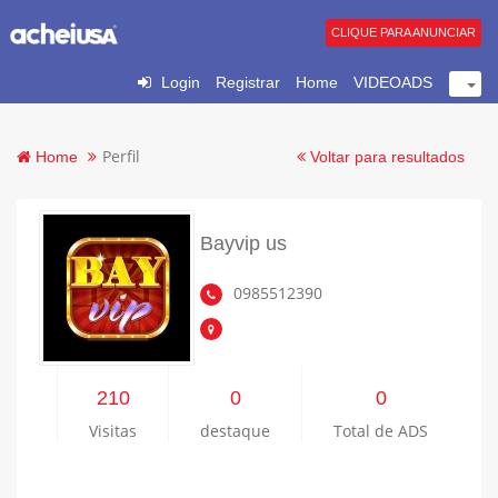
CLIQUE PARA ANUNCIAR
Login
Registrar
Home
VIDEOADS
Perfil
Home
Voltar para resultados
Bayvip us
0985512390
210
0
0
Visitas
destaque
Total de ADS