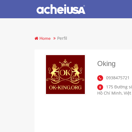
Perfil
Home
Oking
0938475721
175 Đường số
Hồ Chí Minh, Việ