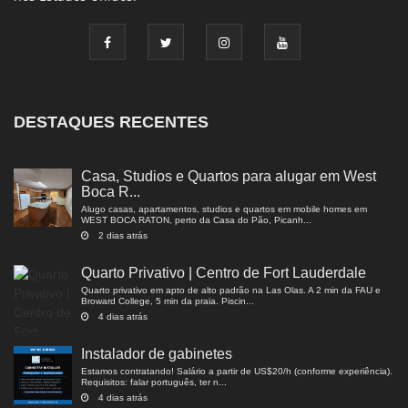
DESTAQUES RECENTES
Casa, Studios e Quartos para alugar em West
Boca R...
Alugo casas, apartamentos, studios e quartos em mobile homes em
WEST BOCA RATON, perto da Casa do Pão, Picanh...
2 dias atrás
Quarto Privativo | Centro de Fort Lauderdale
Quarto privativo em apto de alto padrão na Las Olas. A 2 min da FAU e
Broward College, 5 min da praia. Piscin...
4 dias atrás
Instalador de gabinetes
Estamos contratando! Salário a partir de US$20/h (conforme experiência).
Requisitos: falar português, ter n...
4 dias atrás