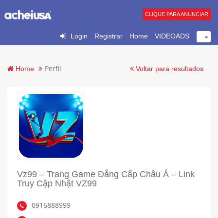
CLIQUE PARA ANUNCIAR
Login
Registrar
Home
VIDEOADS
Perfil
Home
Voltar para resultados
Vz99 – Trang Game Đẳng Cấp Châu Á – Link
Truy Cập Nhật VZ99
0916888999