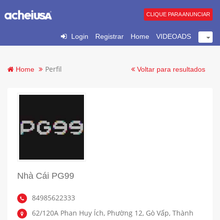
CLIQUE PARA ANUNCIAR
Login
Registrar
Home
VIDEOADS
Perfil
Home
Voltar para resultados
Nhà Cái PG99
84985622333
62/120A Phan Huy Ích, Phường 12, Gò Vấp, Thành