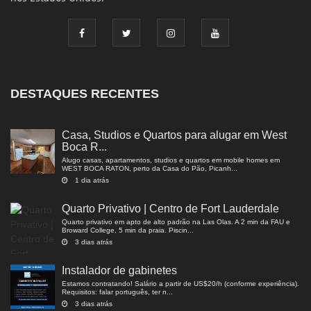
DESTAQUES RECENTES
Casa, Studios e Quartos para alugar em West
Boca R...
Alugo casas, apartamentos, studios e quartos em mobile homes em
WEST BOCA RATON, perto da Casa do Pão, Picanh...
1 dia atrás
Quarto Privativo | Centro de Fort Lauderdale
Quarto privativo em apto de alto padrão na Las Olas. A 2 min da FAU e
Broward College, 5 min da praia. Piscin...
3 dias atrás
Instalador de gabinetes
Estamos contratando! Salário a partir de US$20/h (conforme experiência).
Requisitos: falar português, ter n...
3 dias atrás