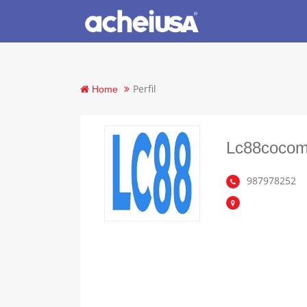
Perfil
Home
Lc88coco
987978252