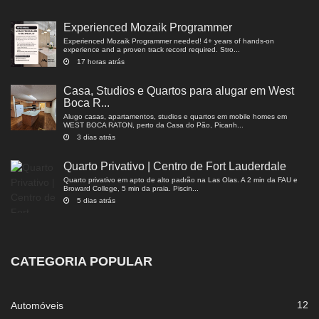
Experienced Mozaik Programmer
Experienced Mozaik Programmer needed! 4+ years of hands-on
experience and a proven track record required. Stro...
17 horas atrás
Casa, Studios e Quartos para alugar em West
Boca R...
Alugo casas, apartamentos, studios e quartos em mobile homes em
WEST BOCA RATON, perto da Casa do Pão, Picanh...
3 dias atrás
Quarto Privativo | Centro de Fort Lauderdale
Quarto privativo em apto de alto padrão na Las Olas. A 2 min da FAU e
Broward College, 5 min da praia. Piscin...
5 dias atrás
CATEGORIA POPULAR
12
Automóveis