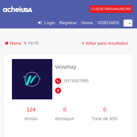
CLIQUE PARA ANUNCIAR
Login
Registrar
Home
VIDEOADS
Perfil
Home
Voltar para resultados
Wowhay
0915051995
124
0
0
Visitas
destaque
Total de ADS