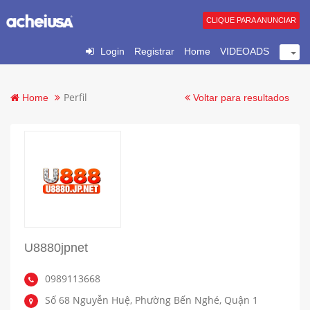
CLIQUE PARA ANUNCIAR
Login
Registrar
Home
VIDEOADS
Perfil
Home
Voltar para resultados
U8880jpnet
0989113668
Số 68 Nguyễn Huệ, Phường Bến Nghé, Quận 1