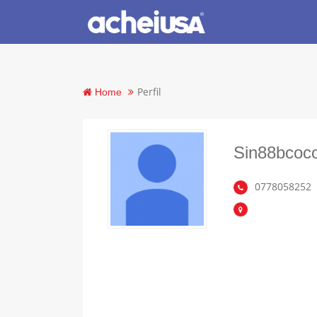
Perfil
Home
Sin88bcoc
0778058252