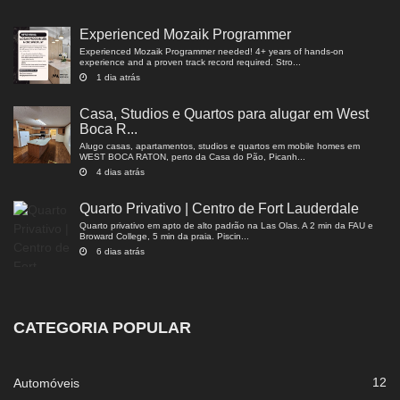
Experienced Mozaik Programmer
Experienced Mozaik Programmer needed! 4+ years of hands-on
experience and a proven track record required. Stro...
1 dia atrás
Casa, Studios e Quartos para alugar em West
Boca R...
Alugo casas, apartamentos, studios e quartos em mobile homes em
WEST BOCA RATON, perto da Casa do Pão, Picanh...
4 dias atrás
Quarto Privativo | Centro de Fort Lauderdale
Quarto privativo em apto de alto padrão na Las Olas. A 2 min da FAU e
Broward College, 5 min da praia. Piscin...
6 dias atrás
CATEGORIA POPULAR
12
Automóveis