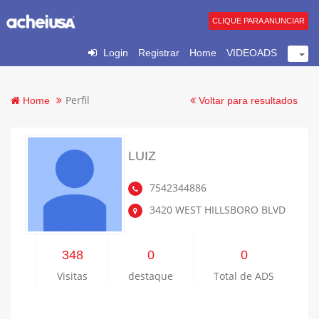
CLIQUE PARA ANUNCIAR
Login
Registrar
Home
VIDEOADS
Perfil
Home
Voltar para resultados
LUIZ
7542344886
3420 WEST HILLSBORO BLVD
348
0
0
Visitas
destaque
Total de ADS