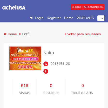
CLIQUE PARA ANUNCIAR
Login
Registrar
Home
VIDEOADS
Perfil
Home
Voltar para resultados
Natra
0918454128
618
0
0
Visitas
destaque
Total de ADS