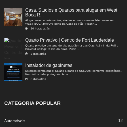
Casa, Studios e Quartos para alugar em West
Boca R...
Alugo casas, apartamentos, studios e quartos em mobile homes em
WEST BOCA RATON, perto da Casa do Pão, Picanh...
20 horas atrás
Quarto Privativo | Centro de Fort Lauderdale
Quarto privativo em apto de alto padrão na Las Olas. A 2 min da FAU e
Broward College, 5 min da praia. Piscin...
2 dias atrás
Instalador de gabinetes
Estamos contratando! Salário a partir de US$20/h (conforme experiência).
Requisitos: falar português, ter n...
3 dias atrás
CATEGORIA POPULAR
12
Automóveis