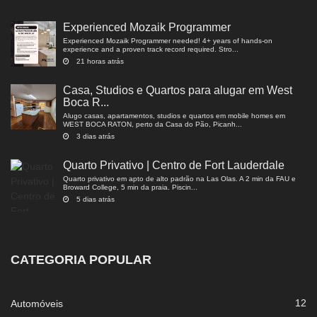
Experienced Mozaik Programmer
Experienced Mozaik Programmer needed! 4+ years of hands-on
experience and a proven track record required. Stro...
21 horas atrás
Casa, Studios e Quartos para alugar em West
Boca R...
Alugo casas, apartamentos, studios e quartos em mobile homes em
WEST BOCA RATON, perto da Casa do Pão, Picanh...
3 dias atrás
Quarto Privativo | Centro de Fort Lauderdale
Quarto privativo em apto de alto padrão na Las Olas. A 2 min da FAU e
Broward College, 5 min da praia. Piscin...
5 dias atrás
CATEGORIA POPULAR
12
Automóveis