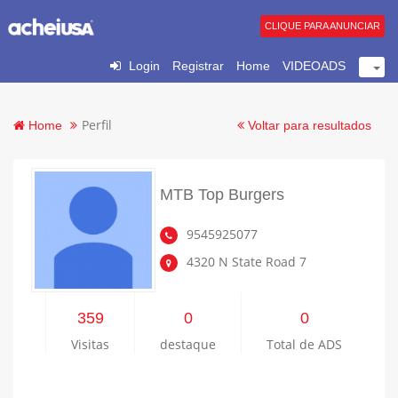
CLIQUE PARA ANUNCIAR
Login
Registrar
Home
VIDEOADS
Perfil
Home
Voltar para resultados
MTB Top Burgers
9545925077
4320 N State Road 7
359
0
0
Visitas
destaque
Total de ADS