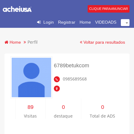
CLIQUE PARA ANUNCIAR
Login
Registrar
Home
VIDEOADS
Perfil
Home
Voltar para resultados
6789betukcom
0985689568
89
0
0
Visitas
destaque
Total de ADS