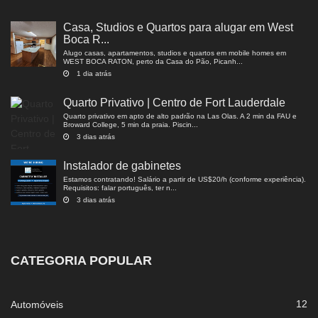
Casa, Studios e Quartos para alugar em West
Boca R...
Alugo casas, apartamentos, studios e quartos em mobile homes em
WEST BOCA RATON, perto da Casa do Pão, Picanh...
1 dia atrás
Quarto Privativo | Centro de Fort Lauderdale
Quarto privativo em apto de alto padrão na Las Olas. A 2 min da FAU e
Broward College, 5 min da praia. Piscin...
3 dias atrás
Instalador de gabinetes
Estamos contratando! Salário a partir de US$20/h (conforme experiência).
Requisitos: falar português, ter n...
3 dias atrás
CATEGORIA POPULAR
12
Automóveis