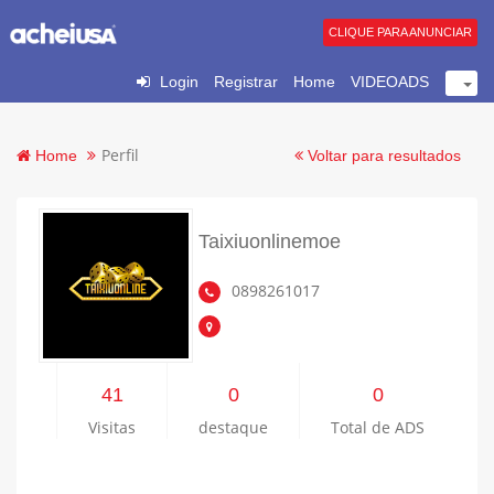
CLIQUE PARA ANUNCIAR
Login
Registrar
Home
VIDEOADS
Perfil
Home
Voltar para resultados
Taixiuonlinemoe
0898261017
41
0
0
Visitas
destaque
Total de ADS