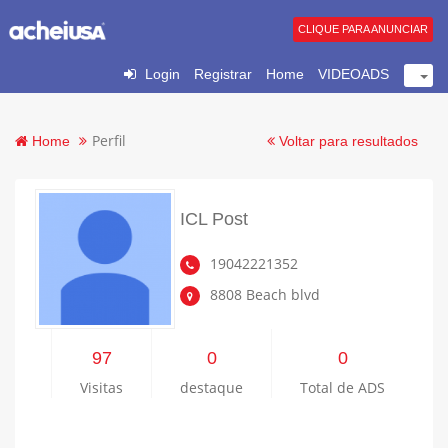
CLIQUE PARA ANUNCIAR
Login
Registrar
Home
VIDEOADS
Perfil
Home
Voltar para resultados
ICL Post
19042221352
8808 Beach blvd
97
0
0
Visitas
destaque
Total de ADS