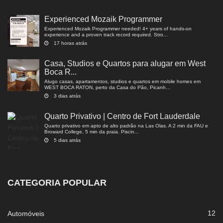
Experienced Mozaik Programmer
Experienced Mozaik Programmer needed! 4+ years of hands-on
experience and a proven track record required. Stro...
17 horas atrás
Casa, Studios e Quartos para alugar em West
Boca R...
Alugo casas, apartamentos, studios e quartos em mobile homes em
WEST BOCA RATON, perto da Casa do Pão, Picanh...
3 dias atrás
Quarto Privativo | Centro de Fort Lauderdale
Quarto privativo em apto de alto padrão na Las Olas. A 2 min da FAU e
Broward College, 5 min da praia. Piscin...
5 dias atrás
CATEGORIA POPULAR
12
Automóveis