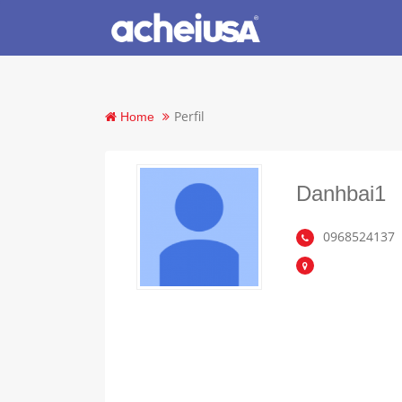
Perfil
Home
Danhbai1
0968524137