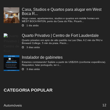
Casa, Studios e Quartos para alugar em West
Boca R...
Alugo casas, apartamentos, studios e quartos em mobile homes em
WEST BOCA RATON, perto da Casa do Pão, Picanh...
1 dia atrás
Quarto Privativo | Centro de Fort Lauderdale
Quarto privativo em apto de alto padrão na Las Olas. A 2 min da FAU e
Broward College, 5 min da praia. Piscin...
3 dias atrás
Instalador de gabinetes
Estamos contratando! Salário a partir de US$20/h (conforme experiência).
Requisitos: falar português, ter n...
3 dias atrás
CATEGORIA POPULAR
12
Automóveis