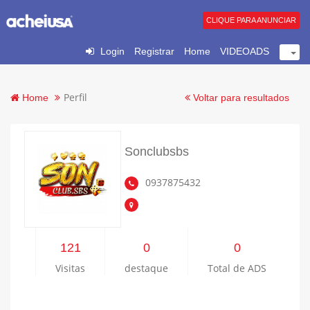
CLIQUE PARA ANUNCIAR
Login
Registrar
Home
VIDEOADS
Perfil
Home
Voltar para resultados
Sonclubsbs
0937875432
121
0
0
Visitas
destaque
Total de ADS