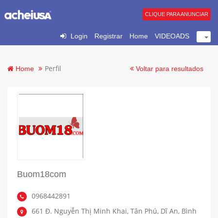
CLIQUE PARA ANUNCIAR
Login
Registrar
Home
VIDEOADS
Perfil
Home
Voltar para resultados
Buom18com
0968442891
661 Đ. Nguyễn Thị Minh Khai, Tân Phú, Dĩ An, Bình