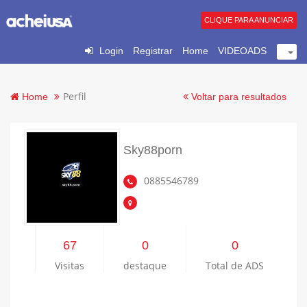
CLIQUE PARA ANUNCIAR
Login
Registrar
Home
VIDEOADS
Perfil
Home
Voltar para resultados
Sky88porn
0885546789
67
0
0
Visitas
destaque
Total de ADS