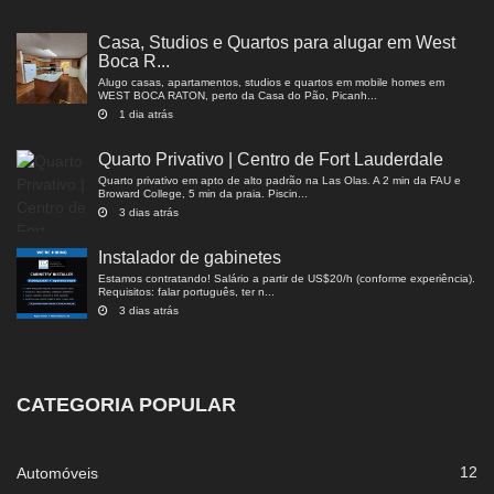
Casa, Studios e Quartos para alugar em West
Boca R...
Alugo casas, apartamentos, studios e quartos em mobile homes em
WEST BOCA RATON, perto da Casa do Pão, Picanh...
1 dia atrás
Quarto Privativo | Centro de Fort Lauderdale
Quarto privativo em apto de alto padrão na Las Olas. A 2 min da FAU e
Broward College, 5 min da praia. Piscin...
3 dias atrás
Instalador de gabinetes
Estamos contratando! Salário a partir de US$20/h (conforme experiência).
Requisitos: falar português, ter n...
3 dias atrás
CATEGORIA POPULAR
12
Automóveis