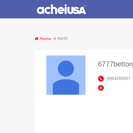
Perfil
Home
6777bettor
0964283951