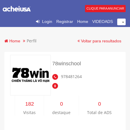
CLIQUE PARA ANUNCIAR
Login
Registrar
Home
VIDEOADS
Perfil
Home
Voltar para resultados
78winschool
978481264
182
0
0
Visitas
destaque
Total de ADS