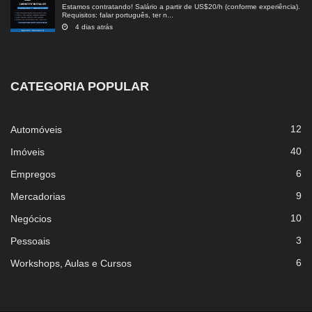
Estamos contratando! Salário a partir de US$20/h (conforme experiência).
Requisitos: falar português, ter n...
4 dias atrás
CATEGORIA POPULAR
12
Automóveis
40
Imóveis
6
Empregos
9
Mercadorias
10
Negócios
3
Pessoais
6
Workshops, Aulas e Cursos