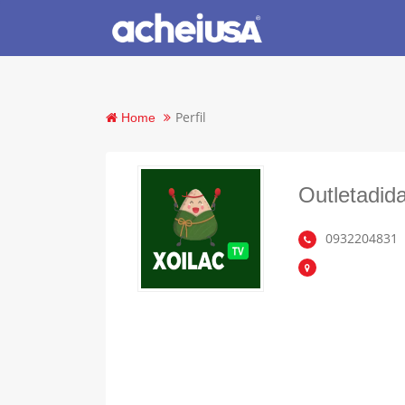
Perfil
Home
Outletadid
0932204831