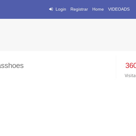
Login
Registrar
Home
VIDEOADS
asshoes
36
Visita