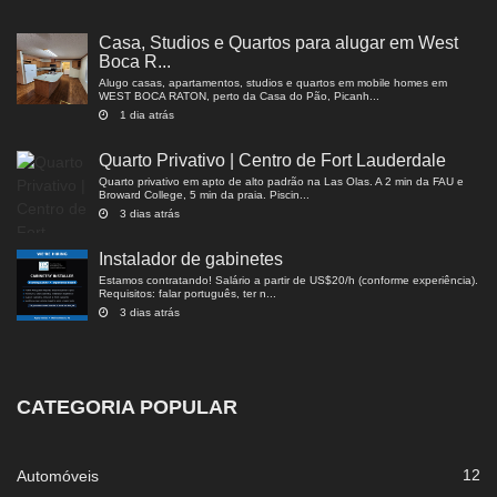
Casa, Studios e Quartos para alugar em West
Boca R...
Alugo casas, apartamentos, studios e quartos em mobile homes em
WEST BOCA RATON, perto da Casa do Pão, Picanh...
1 dia atrás
Quarto Privativo | Centro de Fort Lauderdale
Quarto privativo em apto de alto padrão na Las Olas. A 2 min da FAU e
Broward College, 5 min da praia. Piscin...
3 dias atrás
Instalador de gabinetes
Estamos contratando! Salário a partir de US$20/h (conforme experiência).
Requisitos: falar português, ter n...
3 dias atrás
CATEGORIA POPULAR
12
Automóveis