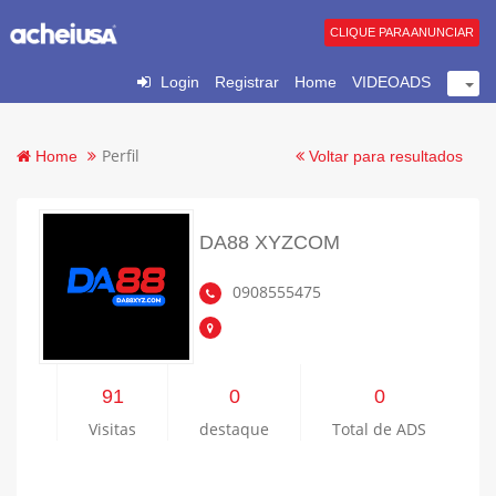
CLIQUE PARA ANUNCIAR
Login
Registrar
Home
VIDEOADS
Perfil
Home
Voltar para resultados
DA88 XYZCOM
0908555475
91
0
0
Visitas
destaque
Total de ADS