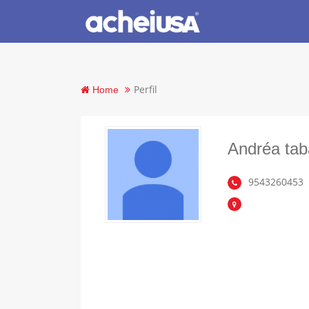
Perfil
Home
Andréa tab
9543260453