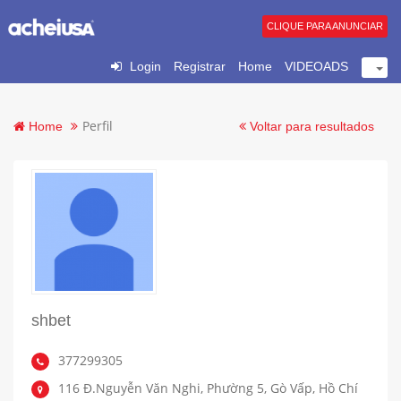
CLIQUE PARA ANUNCIAR
Login
Registrar
Home
VIDEOADS
Perfil
Home
Voltar para resultados
shbet
377299305
116 Đ.Nguyễn Văn Nghi, Phường 5, Gò Vấp, Hồ Chí