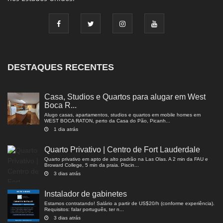
DESTAQUES RECENTES
Casa, Studios e Quartos para alugar em West
Boca R...
Alugo casas, apartamentos, studios e quartos em mobile homes em
WEST BOCA RATON, perto da Casa do Pão, Picanh...
1 dia atrás
Quarto Privativo | Centro de Fort Lauderdale
Quarto privativo em apto de alto padrão na Las Olas. A 2 min da FAU e
Broward College, 5 min da praia. Piscin...
3 dias atrás
Instalador de gabinetes
Estamos contratando! Salário a partir de US$20/h (conforme experiência).
Requisitos: falar português, ter n...
3 dias atrás