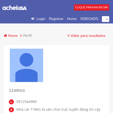
CLIQUE PARA ANUNCIAR
Login
Registrar
Home
VIDEOADS
Perfil
Home
Voltar para resultados
11wincx
0912564989
Nhà cái 11Win là sân chơi trực tuyến đáng tin cậy