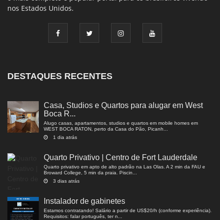
nos Estados Unidos.
DESTAQUES RECENTES
Casa, Studios e Quartos para alugar em West
Boca R...
Alugo casas, apartamentos, studios e quartos em mobile homes em
WEST BOCA RATON, perto da Casa do Pão, Picanh...
1 dia atrás
Quarto Privativo | Centro de Fort Lauderdale
Quarto privativo em apto de alto padrão na Las Olas. A 2 min da FAU e
Broward College, 5 min da praia. Piscin...
3 dias atrás
Instalador de gabinetes
Estamos contratando! Salário a partir de US$20/h (conforme experiência).
Requisitos: falar português, ter n...