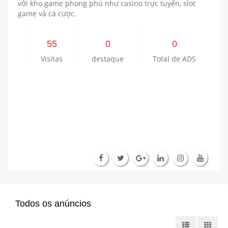
với kho game phong phú như casino trực tuyến, slot
game và cá cược.
55
0
0
Visitas
destaque
Total de ADS
Todos os anúncios