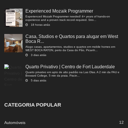
Experienced Mozaik Programmer
Experienced Mozaik Programmer needed! 4+ years of hands-on
experience and a proven track record required. Stro...
18 horas atrás
Casa, Studios e Quartos para alugar em West
Boca R...
Alugo casas, apartamentos, studios e quartos em mobile homes em
WEST BOCA RATON, perto da Casa do Pão, Picanh...
3 dias atrás
Quarto Privativo | Centro de Fort Lauderdale
Quarto privativo em apto de alto padrão na Las Olas. A 2 min da FAU e
Broward College, 5 min da praia. Piscin...
5 dias atrás
CATEGORIA POPULAR
12
Automóveis