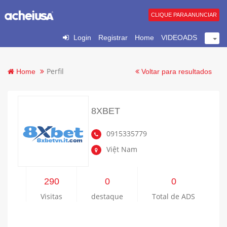
CLIQUE PARA ANUNCIAR
Login
Registrar
Home
VIDEOADS
Perfil
Home
Voltar para resultados
8XBET
0915335779
Việt Nam
290
0
0
Visitas
destaque
Total de ADS